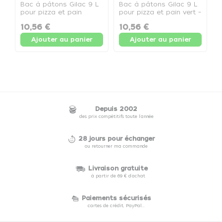
Bac à pâtons Gilac 9 L
Bac à pâtons Gilac 9 L
B
pour pizza et pain
pour pizza et pain vert –
b
rouge – demi bac 40 ×
demi-bac 40 × 30 × 10
9
10,56 €
10,56 €
1
30 × 10 cm - Demi bac
cm - Demi bac vert
G
rouge
(400x300x100mm)
(
Ajouter au panier
Ajouter au panier
(400x300x100mm)
Depuis 2002
des prix compétitifs toute l'année
28 jours pour échanger
ou retourner ma commande
Livraison gratuite
à partir de 69 € d'achat
Paiements sécurisés
cartes de crédit, PayPal...