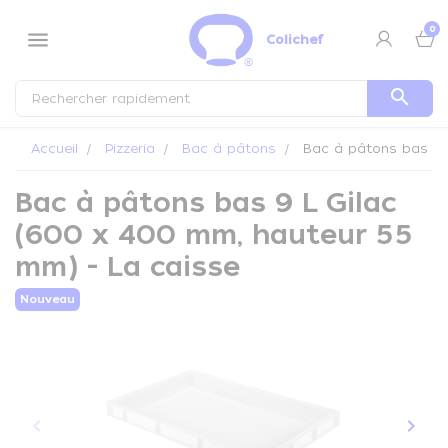
Panneau de gestion des cookies
0
menu
Colichef
search
Accueil
Pizzeria
Bac à pâtons
Bac à pâtons bas 9 L
Bac à pâtons bas 9 L Gilac
(600 x 400 mm, hauteur 55
mm) - La caisse
Nouveau
keyboard_arrow_left
keyboard_arrow_right
Précédent
Suiva