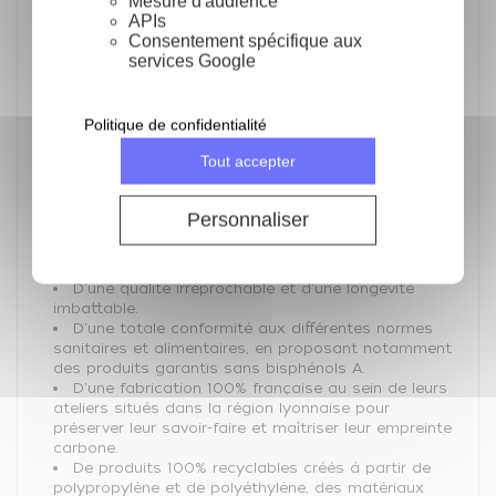
Mesure d'audience
Conservation temporaire de préparations
APIs
Consentement spécifique aux
Gilac, fabricant français de bacs alimentaires depuis
services Google
plus de 75 ans
Gilac est une PME française qui conçoit, fabrique et
commercialise ses produits depuis 1941. Implantée
Politique de confidentialité
dans la Plastics Valley de l'Ain, elle accompagne les
Tout accepter
professionnels de la restauration collective ou
commerciale, l’industrie agro-alimentaire, les
boulangers-pâtissiers, les métiers de bouche et les
Personnaliser
établissements médicalisés.
Gilac c’est la garantie :
D'une qualité irréprochable et d'une longévité
imbattable.
D'une totale conformité aux différentes normes
sanitaires et alimentaires, en proposant notamment
des produits garantis sans bisphénols A.
D'une fabrication 100% française au sein de leurs
ateliers situés dans la région lyonnaise pour
préserver leur savoir-faire et maîtriser leur empreinte
carbone.
De produits 100% recyclables créés à partir de
polypropylène et de polyéthylène, des matériaux