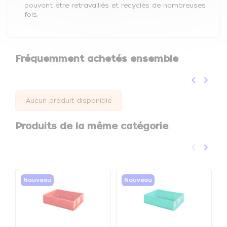
pouvant être retravaillés et recyclés de nombreuses
fois.
Fréquemment achetés ensemble
keyboard_arrow_left
keyboard_arrow_right
Précéden
Suivan
Aucun produit disponible
Produits de la même catégorie
keyboard_arrow_left
keyboard_arrow_right
Précéden
Suivan
Nouveau
Nouveau