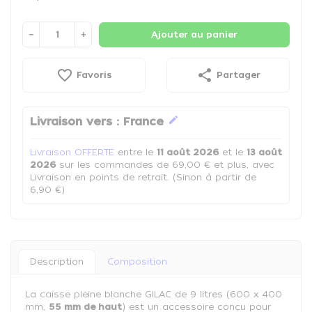
−
+
Ajouter au panier
favorite_border
share
Favoris
Partager
edit
Livraison vers :
France
Livraison OFFERTE
entre le
11 août 2026
et le
13 août
2026
sur les commandes de 69,00 € et plus, avec
Livraison en points de retrait. (Sinon à partir de
6,90 €)
Description
Composition
La caisse pleine blanche GILAC de 9 litres (600 x 400
mm,
55 mm de haut
) est un accessoire conçu pour