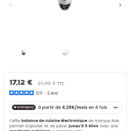
keyboard_arrow_left
keyboard_arrow_right
Précédent
Suiva
17,12 €
21,40 €
TTC
5
/
5
-
2
avis
Cette
balance de cuisine électronique
de marque Ade
permet d'ajouter et de peser
jusqu'à 5 kilos
avec une