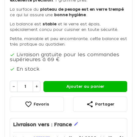
excellente précision
: 1 gramme près.
La surface du
plateau de pesage est en verre trempé
ce qui lui assure une
bonne hygiène
.
La balance est
stable
et le verre est épais,
spécialement conçu pour cuisiner en toute sécurité.
Petite, maniable et peu encombrante, cette balance est
très pratique au quotidien.
Livraison gratuite pour les commandes

supérieures à 69 €
En stock

−
+
Ajouter au panier
favorite_border
share
Favoris
Partager
edit
Livraison vers :
France