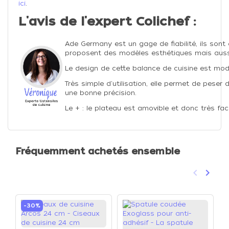
ici
.
L'avis de l'expert Colichef :
Ade Germany est un gage de fiabilité, ils sont
proposent des modèles esthétiques mais aussi
Le design de cette balance de cuisine est mod
Très simple d'utilisation, elle permet de peser
une bonne précision.
Le + : le plateau est amovible et donc très faci
Fréquemment achetés ensemble
keyboard_arrow_left
keyboard_arrow_right
Précéden
Suivan
-30%