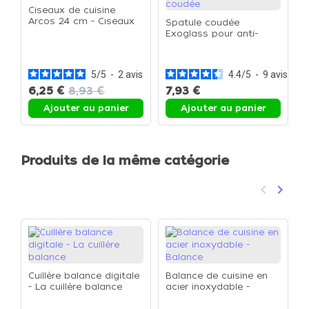
Ciseaux de cuisine
Arcos 24 cm - Ciseaux
Spatule coudée
de cuisine 24 cm
Exoglass pour anti-
M
adhésif - La spatule
0
coudée
g
5
/
5
-
2
avis
4.4
/
5
-
9
avis
6,25 €
8,93 €
7,93 €
1
Ajouter au panier
Ajouter au panier
Produits de la même catégorie
keyboard_arrow_left
keyboard_arrow_right
Précéden
Suivan
Cuillère balance digitale
Balance de cuisine en
- La cuillère balance
acier inoxydable -
Balance
B