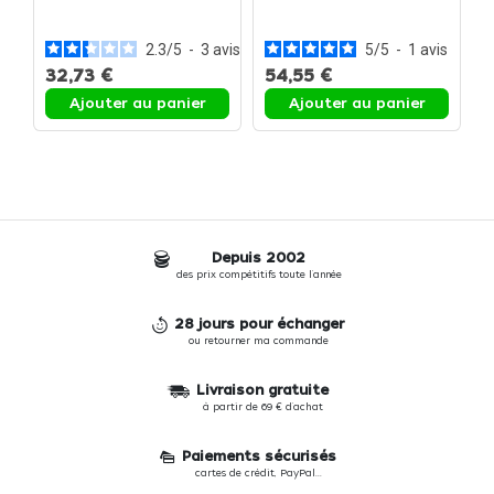
p
-
2.3
/
5
-
3
avis
5
/
5
-
1
avis
32,73 €
54,55 €
3
Ajouter au panier
Ajouter au panier
Depuis 2002
des prix compétitifs toute l'année
28 jours pour échanger
ou retourner ma commande
Livraison gratuite
à partir de 69 € d'achat
Paiements sécurisés
cartes de crédit, PayPal...