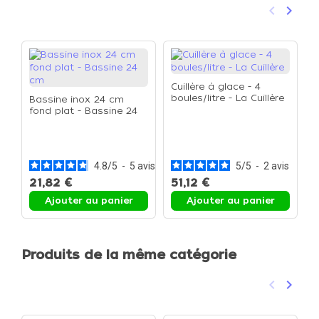
keyboard_arrow_left
keyboard_arrow_right
Précéden
Suivan
Cuillère à glace - 4
boules/litre - La Cuillère
Bassine inox 24 cm
fond plat - Bassine 24
cm
C
c
C
4.8
/
5
-
5
avis
5
/
5
-
2
avis
21,82 €
51,12 €
4
Ajouter au panier
Ajouter au panier
Produits de la même catégorie
keyboard_arrow_left
keyboard_arrow_right
Précéden
Suivan