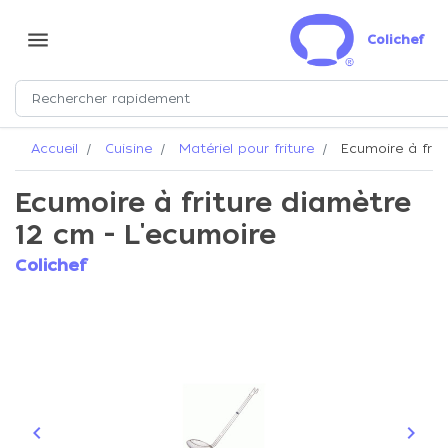
menu
Colichef
Accueil
Cuisine
Matériel pour friture
Ecumoire à frit
Ecumoire à friture diamètre
12 cm - L'ecumoire
Colichef
keyboard_arrow_left
keyboard_arrow_right
Précédent
Suiva