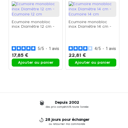
Ecumoire monobloc
Ecumoire monobloc
inox Diamètre 12 cm -
inox Diamètre 14 cm -
Ecumoire 12 cm
Ecumoire 14 cm
E
d
L
5
/
5
-
1
avis
4
/
5
-
1
avis
17,85 €
22,81 €
1
Ajouter au panier
Ajouter au panier
Depuis 2002
des prix compétitifs toute l'année
28 jours pour échanger
ou retourner ma commande