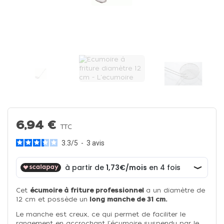
6,94 €
TTC
3.3
/
5
-
3
avis
Cet
écumoire à friture professionnel
a un diamètre de
12 cm et possède un
long manche de 31 cm.
Le manche est creux, ce qui permet de faciliter le
rangement en accrochant l'écumoire suspendu par le