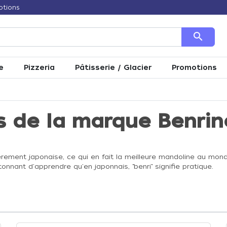
otions
search
e
Pizzeria
Pâtisserie / Glacier
Promotions
s de la marque Benrin
rement japonaise, ce qui en fait la meilleure mandoline au monde
tonnant d'apprendre qu'en japonnais, "benri" signifie pratique.