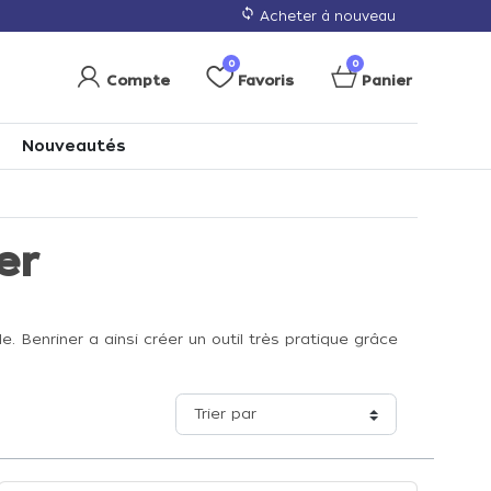
loop
Acheter à nouveau
0
0
Compte
Favoris
Panier
Nouveautés
er
. Benriner a ainsi créer un outil très pratique grâce
Trier par