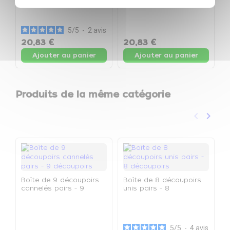
V
h
-
T
5
/
5
-
2
avis
20,83 €
20,83 €
1
Ajouter au panier
Ajouter au panier
Produits de la même catégorie
keyboard_arrow_left
keyboard_arrow_right
Précéden
Suivan
Boîte de 9 découpoirs
Boîte de 8 découpoirs
cannelés pairs - 9
unis pairs - 8
découpoirs
découpoirs
B
r
d
5
/
5
-
4
avis