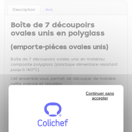
Description
Avis
Boîte de 7 découpoirs
ovales unis en polyglass
(emporte-pièces ovales unis)
Boîte de 7 découpoirs ovales unis en matériau
composite polyglass (plastique alimentaire résistant
jusqu'à 160°C).
Cet ensemble vous permet de découper de manière
nette, précise et régulière.
Très bonne qualité, très solide, résistant et dur.
Continuer sans
accepter
Facile à nettoyer grâce à sa conception monobloc.
Ces découpoirs répondent aux normes d'hygiène
alimentaire.
Rebords arrondis + marquage de la dimension.
Description: