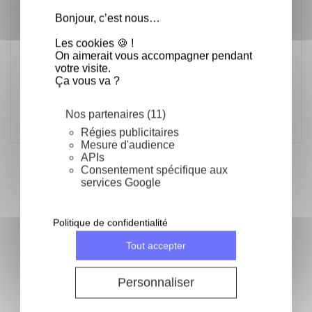
Bonjour, c’est nous…
forme: ovale
Motif: unis
Les cookies 🍪 !
Dimension des découpoirs: 2,1x1 cm / 3,5x2 cm /
On aimerait vous accompagner pendant
5x3 cm / 6,5x3,5 cm / 8x4,5 cm / 9,5x5,5 cm / 11x6,5
votre visite.
cm
Ça vous va ?
Hauteur: 3,5 cm
Matériau: plastique alimentaire polyglass
Fabrication française.
Nos partenaires (11)
Régies publicitaires
Mesure d'audience
APIs
Consentement spécifique aux
Fréquemment achetés ensemble
services Google
keyboard_arrow_left
keyboard_arrow_right
Précéden
Suivan
Politique de confidentialité
Tout accepter
Personnaliser
Boîte de 8 découpoirs
Boîte de 7 découpoirs
larmes unis - Boîte de 8
coeurs cannelés - Boîte
découpoirs
de 7 découpoirs