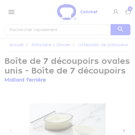
Panneau de gestion des cookies
0
menu
Colichef
search
Accueil
Pâtisserie / Glacier
Ustensiles de pâtisserie
Boîte de 7 découpoirs ovales
unis - Boîte de 7 découpoirs
Mallard ferrière
keyboard_arrow_left
keyboard_arrow_right
Précédent
Suiva