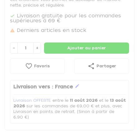
nette, précise et régulière.
Livraison gratuite pour les commandes

supérieures à 69 €
Derniers articles en stock

−
+
Ajouter au panier
favorite_border
share
Favoris
Partager
edit
Livraison vers :
France
Livraison OFFERTE
entre le
11 août 2026
et le
13 août
2026
sur les commandes de 69,00 € et plus, avec
Livraison en points de retrait. (Sinon à partir de
6,90 €)