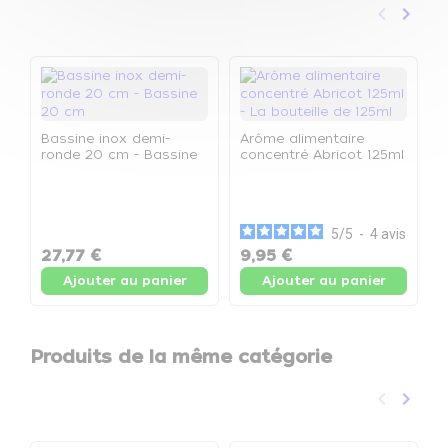
keyboard_arrow_left
keyboard_arrow_right
Précéden
Suivan
Bassine inox demi-
Arôme alimentaire
ronde 20 cm - Bassine
concentré Abricot 125ml
20 cm
- La bouteille de 125ml
C
f
-
5
/
5
-
4
avis
27,77 €
9,95 €
4
Ajouter au panier
Ajouter au panier
Produits de la même catégorie
keyboard_arrow_left
keyboard_arrow_right
Précéden
Suivan