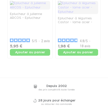
Eplucheur à julienne
ARCOS - Eplucheur
Eplucheur à légumes
Castor - lame acier -
Eplucheur
E
C
L
5
/
5
-
2
avis
4.8
/
5
-
5,95 €
1,98 €
1
18
avis
Ajouter au panier
Ajouter au panier
Depuis 2002
des prix compétitifs toute l'année
28 jours pour échanger
ou retourner ma commande