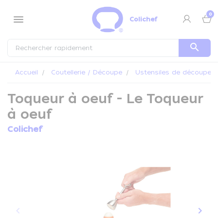
Panneau de gestion des cookies
0
menu
Colichef
search
Accueil
Coutellerie / Découpe
Ustensiles de découpe
Toqueur à oeuf - Le Toqueur
à oeuf
Colichef
keyboard_arrow_left
keyboard_arrow_right
Précédent
Suiva