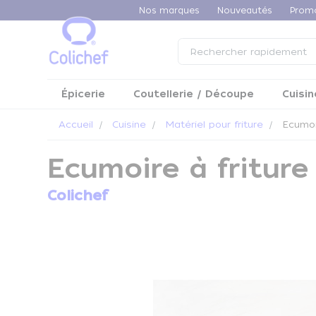
Panneau de gestion des cookies
Nos marques
Nouveautés
Prom
Épicerie
Coutellerie / Découpe
Cuisin
Accueil
Cuisine
Matériel pour friture
Ecumoir
Ecumoire à fritur
Colichef