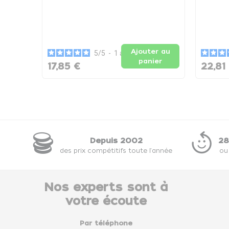
Ajouter au
5
/
5
-
1
avis
panier
17,85 €
22,81
Depuis 2002
28
des prix compétitifs toute l'année
ou
Nos experts sont à
votre écoute
Par téléphone