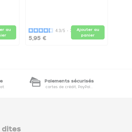
Ecumoi
cm - L
er au
Ajouter au
4.3
/
5
-
3
avis
6,94
ier
panier
5,95 €
te
Paiements sécurisés
hat
cartes de crédit, PayPal...
 dites