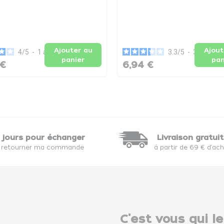
Ajouter au
Ajout
4
/
5
-
1
avis
3.3
/
5
-
3
avis
panier
pan
 €
6,94 €
 jours pour échanger
Livraison gratui
 retourner ma commande
à partir de 69 € d'ac
C'est vous qui le