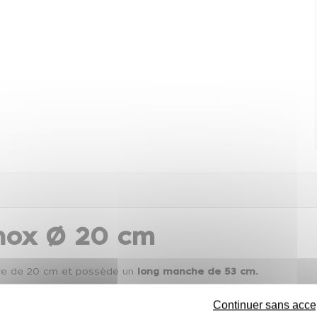
inox Ø 20 cm
re de 20 cm et possède un
long manche de 53 cm.
e rangement en accrochant l'écumoire suspendu par le manche.
Continuer sans acce
est idéal pour retirer délicatement des aliments plongés dans u