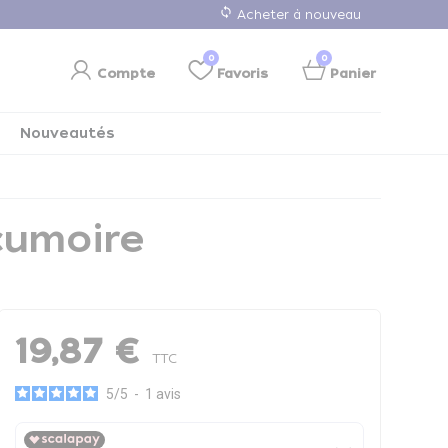
loop
Acheter à nouveau
0
0
Compte
Favoris
Panier
Nouveautés
cumoire
19,87 €
TTC
5
/
5
-
1
avis