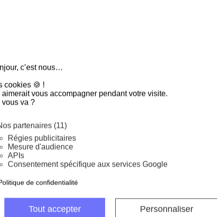
e très pratique pour attraper et égoutter les fritures car l'huile
njour, c’est nous…
s cookies 🍪 !
 aimerait vous accompagner pendant votre visite.
 vous va ?
lichef :
Nos partenaires (11)
Régies publicitaires
Mesure d'audience
APIs
ofessionnelle
est très pratique pour
Consentement spécifique aux services Google
 avec délicatesse.
e à son long manche.
Politique de confidentialité
adapté pour saisir les aliments sans
Tout accepter
Personnaliser