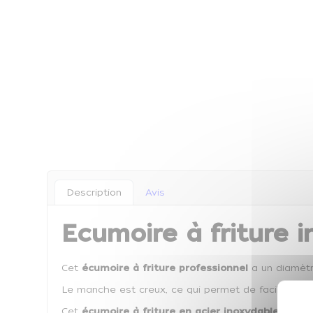
Description
Avis
Ecumoire à friture 
Cet
écumoire à friture professionnel
a un diamèt
Le manche est creux, ce qui permet de faciliter l
Cet
écumoire à friture en acier inoxydable 18/10