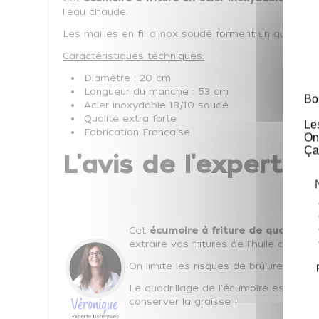
l'eau chaude.
Les mailles en fil d'inox soudé forment un quadrillag
Caractéristiques techniques:
Diamètre : 20 cm
Longueur du manche : 53 cm
Bo
Acier inoxydable 18/10 soudé
Qualité extra forte
Le
Fabrication Française
On
Ça
L'avis de l'expert Co
Cet
écumoire à friture de qualité pr
extraire vos fritures de l'huile chaude
On limite les risques de brûlure grâc
Le quadrillage de l'écumoire est bien 
conserver la graisse !