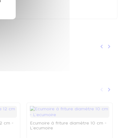
keyboard_arrow_left
keyboard_arrow_right
Précédent
Suivant
keyboard_arrow_left
keyboard_arrow_right
Précédent
Suivant
12 cm -
Ecumoire à friture diamètre 10 cm -
L'ecumoire