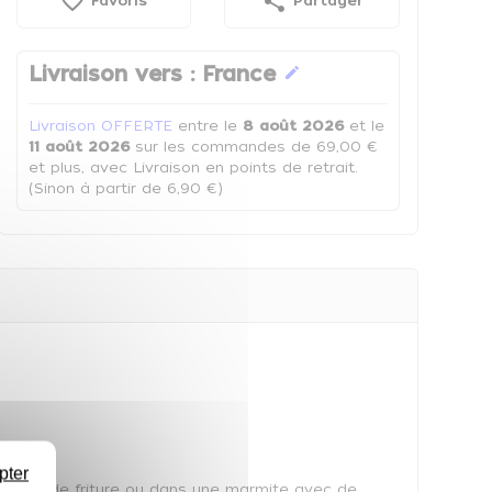
favorite_border
share
Favoris
Partager
Livraison vers :
France
edit
Livraison OFFERTE
entre le
8 août 2026
et le
11 août 2026
sur les commandes de 69,00 €
et plus, avec Livraison en points de retrait.
(Sinon à partir de 6,90 €)
pter
n bain de friture ou dans une marmite avec de