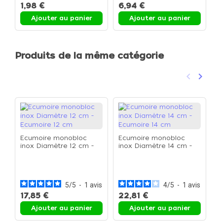
1,98 €
6,94 €
4
Ajouter au panier
Ajouter au panier
Produits de la même catégorie
keyboard_arrow_left
keyboard_arrow_right
Précéden
Suivan
Ecumoire monobloc
Ecumoire monobloc
inox Diamètre 12 cm -
inox Diamètre 14 cm -
Ecumoire 12 cm
Ecumoire 14 cm
E
d
L
5
/
5
-
1
avis
4
/
5
-
1
avis
17,85 €
22,81 €
1
Ajouter au panier
Ajouter au panier