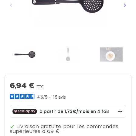
keyboard_arrow_left
keyboard_arrow_right
Précédent
Suiva
6,94 €
TTC
4.6
/
5
-
15
avis
Livraison gratuite pour les commandes

supérieures à 69 €