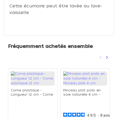
Cette écumoire peut être lavée au lave-
vaisselle
Fréquemment achetés ensemble
keyboard_arrow_left
keyboard_arrow_right
Précéden
Suivan
Corne plastique -
Pinceau plat poils en
Longueur 12 cm - Corne
soie naturelle 4 cm -
plastique 12 cm
Pinceau plat 4 cm
C
e
4.9
/
5
-
8
avis