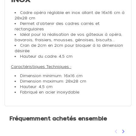
Cadre opéra réglable en inox allant de 16x16 cm à
28x28 cm
Permet d'obtenir des cadres carrés et
rectangulaires
Idéal pour la réalisation de vos gâteaux à opéra,
bavarois, fraisiers, mousses, génoises, biscuits...
Cran de 2cm en 2cm pour bloquer à la dimension
désirée
Hauteur du cadre: 4,5 cm
Caractéristiques Techniques :
Dimension minimum: 16x16 cm
Dimension maximum: 28x28 cm
Hauteur: 4,5 cm
Fabriqué en acier inoxydable
Fréquemment achetés ensemble
keyboard_arrow_left
keyboard_arrow_right
Précéden
Suivan