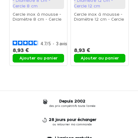
Cercle inox à mousse -
Cercle inox à mousse -
Diamètre 8 cm - Cercle
Diamètre 12 cm - Cercle
8 cm
12 cm
C
D
2
4.7
/
5
-
3
avis
8,93 €
8,93 €
1
Ajouter au panier
Ajouter au panier
Depuis 2002
des prix compétitifs toute l'année
28 jours pour échanger
ou retourner ma commande