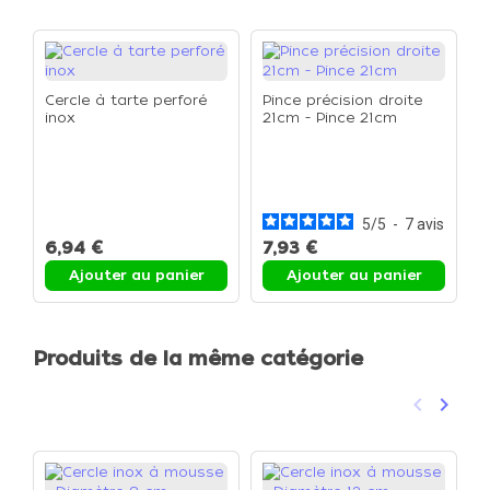
Cercle à tarte perforé
Pince précision droite
inox
21cm - Pince 21cm
C
d
C
5
/
5
-
7
avis
6,94 €
7,93 €
3
Ajouter au panier
Ajouter au panier
Produits de la même catégorie
keyboard_arrow_left
keyboard_arrow_right
Précéden
Suivan