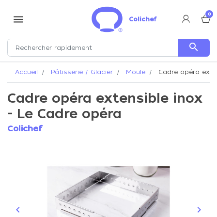
0
menu
Colichef
search
Accueil
Pâtisserie / Glacier
Moule
Cadre opéra exten
Cadre opéra extensible inox
- Le Cadre opéra
Colichef
keyboard_arrow_left
keyboard_arrow_right
Précédent
Suiva