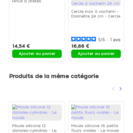
Pince à arêtes
Cercle inox à vacherin -
Diamètre 24 cm - Cercle
à vacherin 24 cm
S
P
L
5
/
5
-
1
avis
14,54 €
16,86 €
1
Ajouter au panier
Ajouter au panier
Produits de la même catégorie
keyboard_arrow_left
keyboard_arrow_right
Précéden
Suivan
Moule silicone 12
Moule silicone 16 petits
darioles-cylindres - Le
fours ovales - Le moule