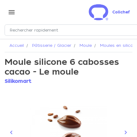
menu
Colichef
Accueil
Pâtisserie / Glacier
Moule
Moules en silicon
Moule silicone 6 cabosses
cacao - Le moule
Silikomart
keyboard_arrow_left
keyboard_arrow_right
Précédent
Suiva