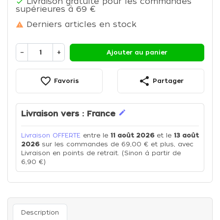
Livraison gratuite pour les commandes

supérieures à 69 €
Derniers articles en stock

−
+
Ajouter au panier
favorite_border
share
Favoris
Partager
edit
Livraison vers :
France
Livraison OFFERTE
entre le
11 août 2026
et le
13 août
2026
sur les commandes de 69,00 € et plus, avec
Livraison en points de retrait. (Sinon à partir de
6,90 €)
Description