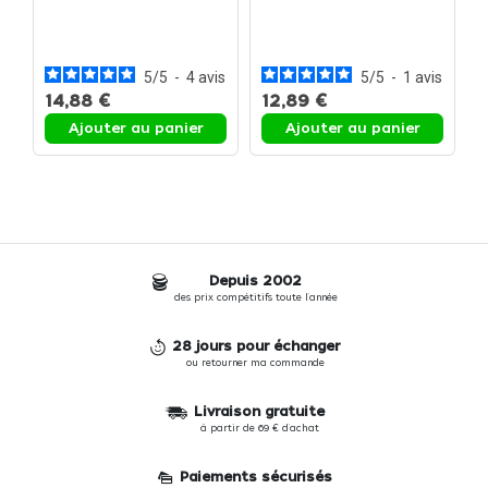
moule
M
t
5
/
5
-
4
avis
5
/
5
-
1
avis
14,88 €
12,89 €
1
Ajouter au panier
Ajouter au panier
Depuis 2002
des prix compétitifs toute l'année
28 jours pour échanger
ou retourner ma commande
Livraison gratuite
à partir de 69 € d'achat
Paiements sécurisés