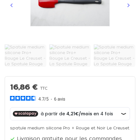
keyboard_arrow_left
keyboard_arrow_right
Précédent
Suiva
16,86 €
TTC
4.7
/
5
-
6
avis
spatule medium silicone Pro + Rouge et Noir Le Creuset
Livraison gratuite pour les commandes
