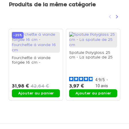
Produits de la même catégorie
keyboard_arrow_left
keyboard_arrow_right
Précéden
Suivan
-25%
Spatule Polyglass 25
cm - La spatule de 25
Fourchette à viande
cm
forgée 16 cm -
S
Fourchette à viande 16
c
cm
4.9
/
5
-
31,98 €
42,64 €
3,97 €
4
10
avis
Ajouter au panier
Ajouter au panier