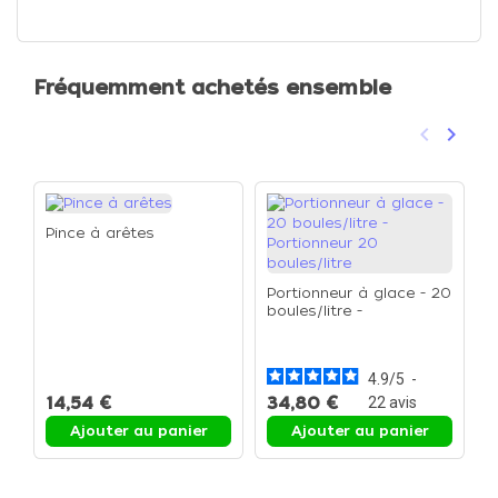
Fréquemment achetés ensemble
keyboard_arrow_left
keyboard_arrow_right
Précéden
Suivan
Pince à arêtes
Portionneur à glace - 20
boules/litre -
C
Portionneur 20
D
boules/litre
à
4.9
/
5
-
14,54 €
34,80 €
1
22
avis
Ajouter au panier
Ajouter au panier