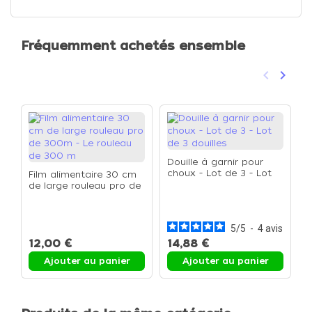
Fréquemment achetés ensemble
keyboard_arrow_left
keyboard_arrow_right
Précéden
Suivan
Douille à garnir pour
choux - Lot de 3 - Lot
Film alimentaire 30 cm
de 3 douilles
de large rouleau pro de
P
300m - Le rouleau de
p
300 m
p
p
5
/
5
-
4
avis
12,00 €
14,88 €
1
Ajouter au panier
Ajouter au panier