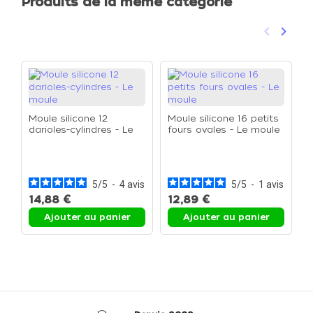
Produits de la même catégorie
keyboard_arrow_left
keyboard_arrow_right
Précéden
Suivan
Moule silicone 12
Moule silicone 16 petits
darioles-cylindres - Le
fours ovales - Le moule
moule
M
t
5
/
5
-
4
avis
5
/
5
-
1
avis
14,88 €
12,89 €
1
Ajouter au panier
Ajouter au panier