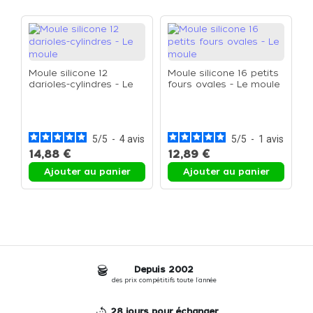
Moule silicone 12
Moule silicone 16 petits
darioles-cylindres - Le
fours ovales - Le moule
moule
M
t
5
/
5
-
4
avis
5
/
5
-
1
avis
14,88 €
12,89 €
1
Ajouter au panier
Ajouter au panier
Depuis 2002
des prix compétitifs toute l'année
28 jours pour échanger