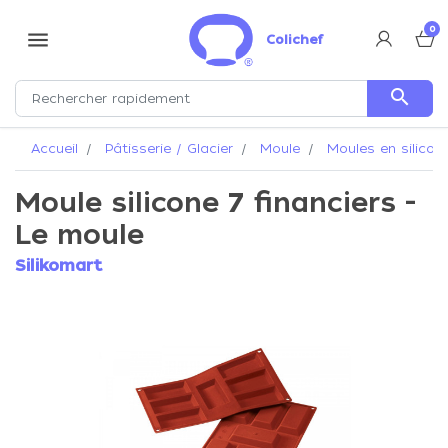
0
menu
Colichef
search
Accueil
Pâtisserie / Glacier
Moule
Moules en silicon
Moule silicone 7 financiers -
Le moule
Silikomart