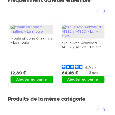
Fréquemment achetés ensemble
keyboard_arrow_left
keyboard_arrow_right
Précéden
Suivan
Moule silicone 6 muffins
- Le moule
Mini cuves Kenwood
AT332 / AT320 - La Mini
cuve
P
p
p
p
4.7
/
5
-
12,89 €
64,46 €
1
113
avis
Ajouter au panier
Ajouter au panier
Produits de la même catégorie
keyboard_arrow_left
keyboard_arrow_right
Précéden
Suivan