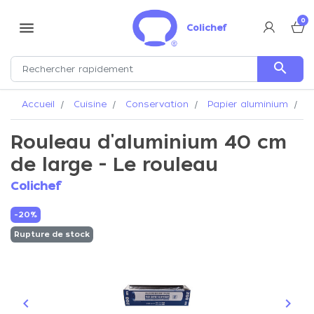
0
menu
Colichef
search
Accueil
Cuisine
Conservation
Papier aluminium
Ro
Rouleau d'aluminium 40 cm
de large - Le rouleau
Colichef
-20%
Rupture de stock
keyboard_arrow_left
keyboard_arrow_right
Précédent
Suiva