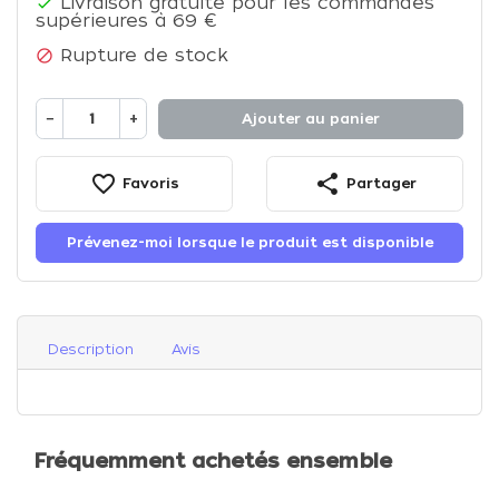
Livraison gratuite pour les commandes

supérieures à 69 €
Rupture de stock

−
+
Ajouter au panier
favorite_border
share
Favoris
Partager
Prévenez-moi lorsque le produit est disponible
Description
Avis
Fréquemment achetés ensemble