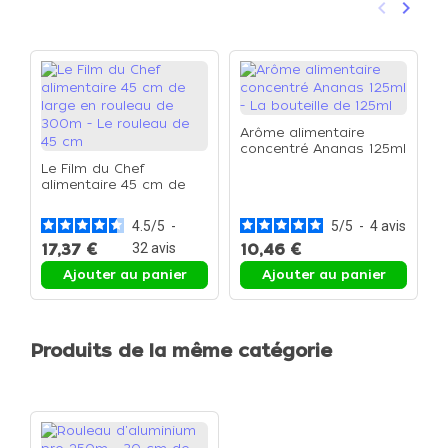
keyboard_arrow_left
keyboard_arrow_right
Précéden
Suivan
Arôme alimentaire
concentré Ananas 125ml
- La bouteille de 125ml
Le Film du Chef
E
alimentaire 45 cm de
C
large en rouleau de
E
300m - Le rouleau de
4.5
/
5
-
5
/
5
-
4
avis
45 cm
17,37 €
32
avis
10,46 €
1
Ajouter au panier
Ajouter au panier
Produits de la même catégorie