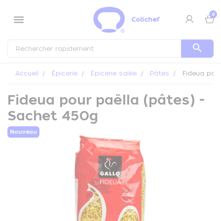
Panneau de gestion des cookies
0
menu
Colichef
search
Accueil
Épicerie
Épicerie salée
Pâtes
Fideua pour
Fideua pour paëlla (pâtes) -
Sachet 450g
Nouveau