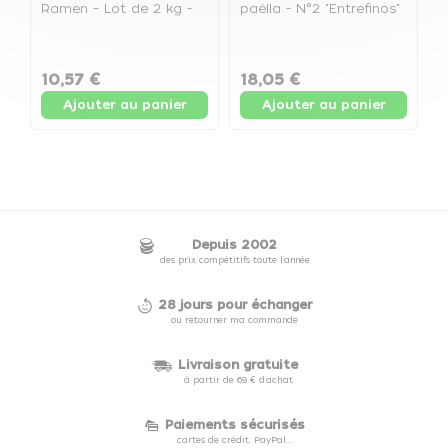
Ramen – Lot de 2 kg -
paëlla - N°2 "Entrefinos"
Sachet de 2kg
- Sachet de 5kg
P
n
10,57 €
18,05 €
2
Ajouter au panier
Ajouter au panier
Depuis 2002
des prix compétitifs toute l'année
28 jours pour échanger
ou retourner ma commande
Livraison gratuite
à partir de 69 € d'achat
Paiements sécurisés
cartes de crédit, PayPal...