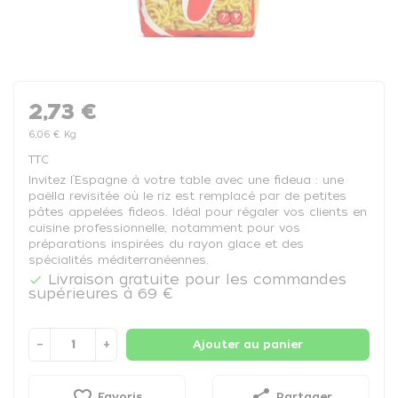
2,73 €
6,06 € Kg
TTC
Invitez l’Espagne à votre table avec une fideua : une
paëlla revisitée où le riz est remplacé par de petites
pâtes appelées fideos. Idéal pour régaler vos clients en
cuisine professionnelle, notamment pour vos
préparations inspirées du rayon glace et des
spécialités méditerranéennes.
Livraison gratuite pour les commandes

supérieures à 69 €
−
+
Ajouter au panier
favorite_border
share
Favoris
Partager