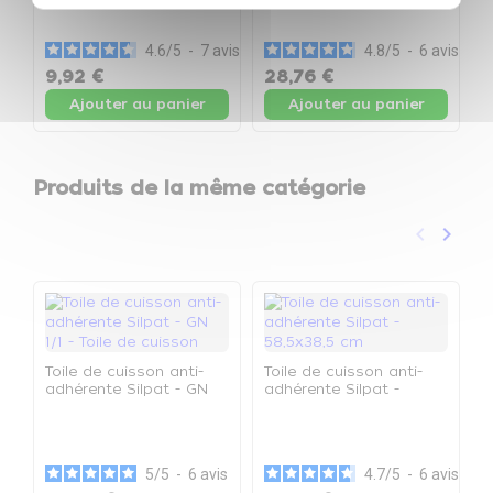
a
r
L
4.6
/
5
-
7
avis
4.8
/
5
-
6
avis
f
9,92 €
28,76 €
9
Ajouter au panier
Ajouter au panier
Produits de la même catégorie
keyboard_arrow_left
keyboard_arrow_right
Précéden
Suivan
Toile de cuisson anti-
Toile de cuisson anti-
adhérente Silpat - GN
adhérente Silpat -
1/1 - Toile de cuisson
58,5x38,5 cm
P
G
s
5
/
5
-
6
avis
4.7
/
5
-
6
avis