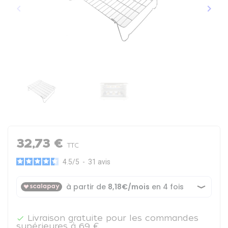
keyboard_arrow_left
keyboard_arrow_right
Précédent
Suiva
32,73 €
TTC
4.5
/
5
-
31
avis
Livraison gratuite pour les commandes

supérieures à 69 €