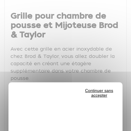
Grille pour chambre de
pousse et Mijoteuse Brod
& Taylor
Avec cette grille en acier inoxydable de
chez Brod & Taylor, vous allez doubler la
capacité en créant une étagère
supplémentaire dans votre chambre de
pousse.
Ce kit étagère crée un deuxième niveau
Continuer sans
accepter
dans la chambre de pousse. C'est l'idéal
pour la fermentation de deux plaques ou
de plusieurs moules à pain.
Les pieds de la grille se replient afin de
prendre moins de place et faciliter le