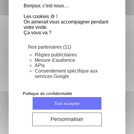
rangement de celle-ci.
Bonjour, c’est nous…
Les cookies 🍪 !
Dimension de la grille : 36,5 x 31,1 x 2,5
On aimerait vous accompagner pendant
centimètres. Parfait pour utiliser avec la
votre visite.
chambre de pousse Brod & Taylor.
Ça vous va ?
Nos partenaires (11)
Régies publicitaires
Mesure d'audience
APIs
Fréquemment achetés ensemble
Consentement spécifique aux
services Google
keyboard_arrow_left
keyboard_arrow_right
Précéden
Suivan
Politique de confidentialité
Tout accepter
Brosse a farine - La
Personnaliser
brosse
Tapis de pâtisserie en
silicone antidérapant-
55x65 cm
F