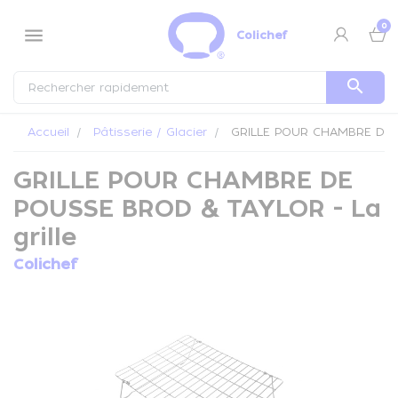
Panneau de gestion des cookies
0
menu
Colichef
search
Accueil
Pâtisserie / Glacier
GRILLE POUR CHAMBRE DE P
GRILLE POUR CHAMBRE DE
POUSSE BROD & TAYLOR - La
grille
Colichef