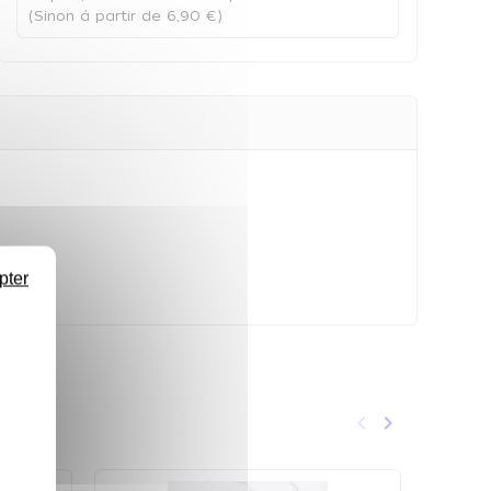
(Sinon à partir de 6,90 €)
pter
keyboard_arrow_left
keyboard_arrow_right
Précédent
Suivant