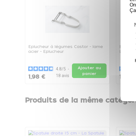
On
Ça
Eplucheur à légumes Castor - lame
Baguett
acier - Eplucheur
La Bagu
Ajouter au
4.8
/
5
-
panier
18
avis
1,98 €
12,89
Produits de la même catégor