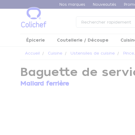
Panneau de gestion des cookies
Nos marques
Nouveautés
Prom
Épicerie
Coutellerie / Découpe
Cuisin
Accueil
Cuisine
Ustensiles de cuisine
Pince,
Baguette de servi
Mallard ferrière