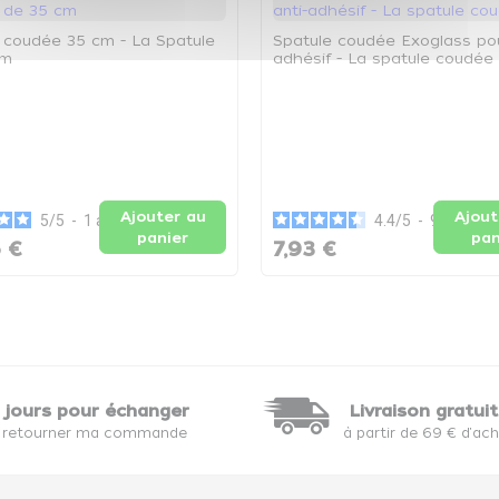
 coudée 35 cm - La Spatule
Spatule coudée Exoglass pou
cm
adhésif - La spatule coudée
Ajouter au
Ajout
5
/
5
-
1
avis
4.4
/
5
-
9
avis
panier
pan
 €
7,93 €
 jours pour échanger
Livraison gratui
 retourner ma commande
à partir de 69 € d'ac