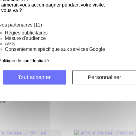
-25%
 aimerait vous accompagner pendant votre visite.
 vous va ?
Nos partenaires (11)
Régies publicitaires
Mesure d'audience
APIs
e de service inox 30 cm -
Couteau d'office forgé 10 cm
Consentement spécifique aux services Google
ette de service
Couteau d'office 10 cm
Politique de confidentialité
Ajout
4.5
/
5
-
6
avis
Ajouter au
pan
4.4
/
5
-
7
avis
15,62 €
panier
 €
20,83 €
Tout accepter
Personnaliser
ie