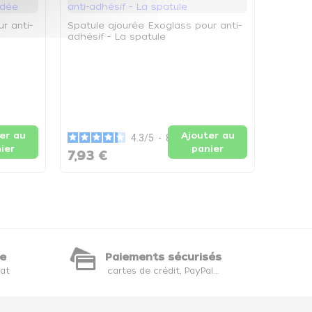
r anti-
Spatule ajourée Exoglass pour anti-
adhésif - La spatule
Baguet
La Bag
er au
Ajouter au
4.3
/
5
-
8
avis
ier
panier
7,93 €
12,89
te
Paiements sécurisés
hat
cartes de crédit, PayPal...