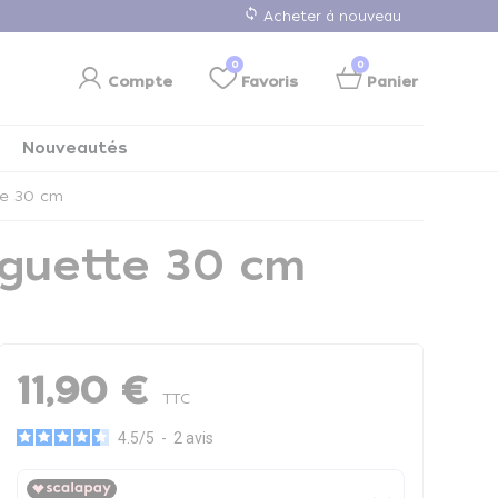
loop
Acheter à nouveau
0
0
Compte
Favoris
Panier
Nouveautés
te 30 cm
aguette 30 cm
11,90 €
TTC
4.5
/
5
-
2
avis