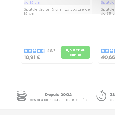
Spatule droite 15 cm - La Spatule de
Spatule
15 cm
de 35 
Ajouter au
4.5
/
5
-
2
avis
panier
10,91 €
40,66
Depuis 2002
28
des prix compétitifs toute l'année
ou