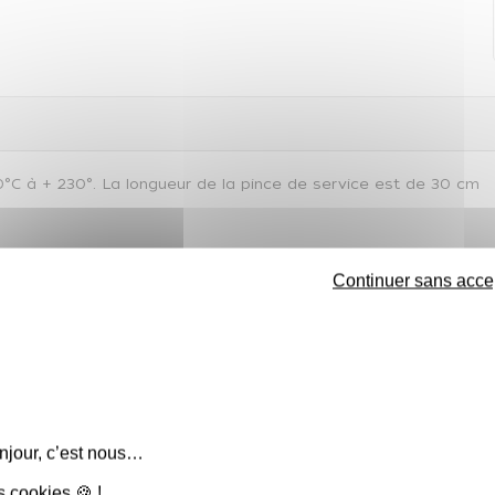
40°C à + 230°. La longueur de la pince de service est de 30 cm
Continuer sans acce
ble
njour, c’est nous…
s cookies 🍪 !