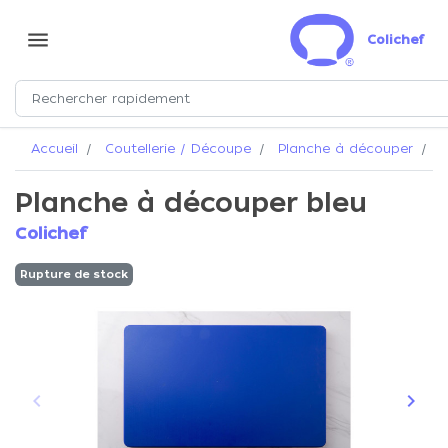
menu
Colichef
Accueil
Coutellerie / Découpe
Planche à découper
P
Planche à découper bleu
Colichef
Rupture de stock
keyboard_arrow_left
keyboard_arrow_right
Précédent
Suiva