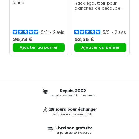
jaune
Rack égouttoir pour
planches de découpe -
Le rack égouttoir
S
d
p
5
/
5
-
2
avis
5
/
5
-
2
avis
26,78 €
52,56 €
Ajouter au panier
Ajouter au panier
Depuis 2002
des prix compétitifs toute l'année
28 jours pour échanger
ou retourner ma commande
Livraison gratuite
à partir de 69 € d'achat