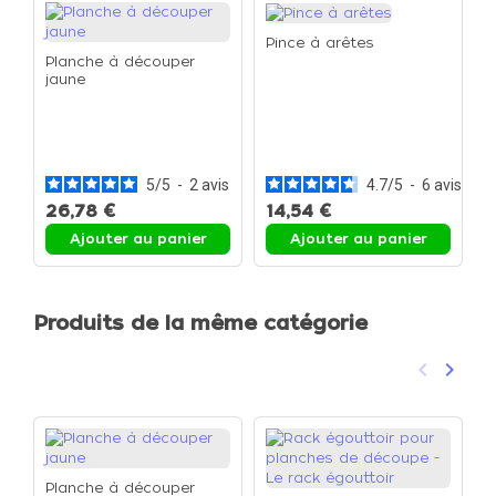
Pince à arêtes
Planche à découper
jaune
C
1
S
5
/
5
-
2
avis
4.7
/
5
-
6
avis
26,78 €
14,54 €
3
Ajouter au panier
Ajouter au panier
Produits de la même catégorie
keyboard_arrow_left
keyboard_arrow_right
Précéden
Suivan
Planche à découper