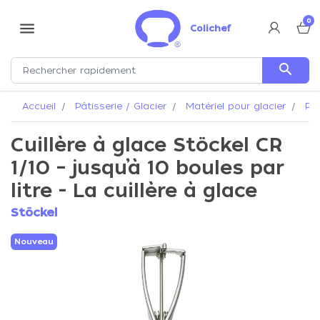
0
menu
Colichef
search
Accueil
Pâtisserie / Glacier
Matériel pour glacier
Por
Cuillère à glace Stöckel CR
1/10 – jusqu’à 10 boules par
litre - La cuillère à glace
Stöckel
Nouveau