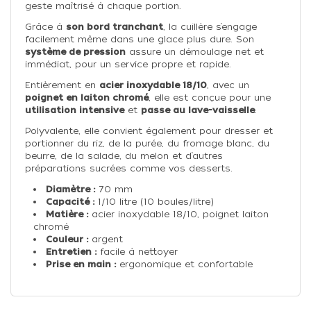
geste maîtrisé à chaque portion.
Grâce à
son bord tranchant
, la cuillère s’engage
facilement même dans une glace plus dure. Son
système de pression
assure un démoulage net et
immédiat, pour un service propre et rapide.
Entièrement en
acier inoxydable 18/10
, avec un
poignet en laiton chromé
, elle est conçue pour une
utilisation intensive
et
passe au lave-vaisselle
.
Polyvalente, elle convient également pour dresser et
portionner du riz, de la purée, du fromage blanc, du
beurre, de la salade, du melon et d’autres
préparations sucrées comme vos desserts.
Diamètre :
70 mm
Capacité :
1/10 litre (10 boules/litre)
Matière :
acier inoxydable 18/10, poignet laiton
chromé
Couleur :
argent
Entretien :
facile à nettoyer
Prise en main :
ergonomique et confortable