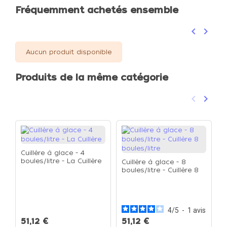
Fréquemment achetés ensemble
keyboard_arrow_left
keyboard_arrow_right
Précéden
Suivan
Aucun produit disponible
Produits de la même catégorie
keyboard_arrow_left
keyboard_arrow_right
Précéden
Suivan
Cuillère à glace - 4
boules/litre - La Cuillère
Cuillère à glace - 8
boules/litre - Cuillère 8
boules/litre
C
b
à
4
/
5
-
1
avis
51,12 €
51,12 €