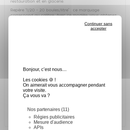
restauration et en glacerie.
Repère “1/20 – 20 boules/litre” : ce marquage
correspond au calibre. Avec ce modèle, vous obtenez
20 boules par litre de glace
, soit une boule d’environ
Continuer sans
50 g
(1 litre ÷ 20). Un format de taille moyenne,
accepter
courant en glacerie.
Le modèle B, avec sa cuillère en
aluminium
alimentaire
, intègre
un fluide thermoconducteur
dans le manche et fonctionne
sans mécanisme
.
Caractéristiques :
Revêtement antiadhésif en céramique bleue
Bonjour, c’est nous…
Résistant au lave-vaisselle
Fabriqué en Allemagne, pour sa robustesse et sa
Les cookies 🍪 !
longévité
On aimerait vous accompagner pendant
votre visite.
Utilisation en conditions pro :
pour réaliser des
Ça vous va ?
boules de glace régulières et bien calibrées,
essentielles pour la présentation, le contrôle des
portions et la rentabilité en point de vente.
Nos partenaires (11)
Régies publicitaires
Mesure d'audience
APIs