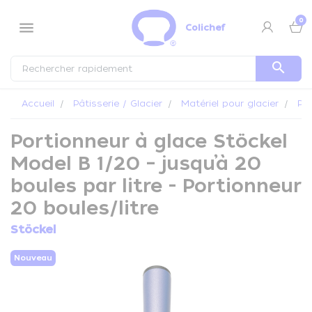
Panneau de gestion des cookies
0
menu
Colichef
search
Accueil
Pâtisserie / Glacier
Matériel pour glacier
Por
Portionneur à glace Stöckel
Model B 1/20 – jusqu’à 20
boules par litre - Portionneur
20 boules/litre
Stöckel
Nouveau