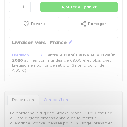
−
+
Ajouter au panier
favorite_border
share
Favoris
Partager
edit
Livraison vers :
France
Livraison OFFERTE
entre le
11 août 2026
et le
13 août
2026
sur les commandes de 69,00 € et plus, avec
Livraison en points de retrait. (Sinon à partir de
4,90 €)
Description
Composition
Le portionneur à glace Stöckel Model B 1/20 est une
cuillère à glace professionnelle de la marque
allemande Stöckel, pensée pour un usage intensif en