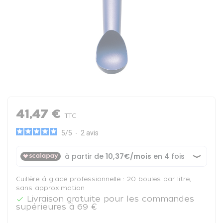
41,47 €
TTC
5
/
5
-
2
avis
Cuillère à glace professionnelle : 20 boules par litre,
sans approximation
Livraison gratuite pour les commandes

supérieures à 69 €