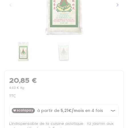
keyboard_arrow_left
keyboard_arrow_right
Précédent
Suiva
20,85 €
4,63 € Kg
TTC
L’indispensable de la cuisine asiatique : riz jasmin aux