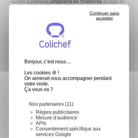
qualité supérieure,
originaire de Thaïlande
. Il s’agit du
“grand cru” du riz thaïlandais, et son nom correspond
à sa définition littérale :
Continuer sans
accepter
Thai
: Originaire de Thaïlande.
Hom
: Signifie “parfumé” ou “qui sent bon”.
Mali
: Signifie “jasmin”.
Pourquoi est-il si spécial ?
Ce riz n’est pas
aromatisé artificiellement
. Sa
fragrance naturelle, qui évoque la fleur de jasmin ou le
Bonjour, c’est nous…
pandan, provient d’une
molécule aromatique
développée par la plante
elle-même (le cépage
Khao
Les cookies 🍪 !
Dawk Mali 105
).
On aimerait vous accompagner pendant
votre visite.
Caractéristiques principales :
Ça vous va ?
Grain long et soyeux
: Après cuisson, le grain
reste
entier
mais devient
légèrement collant
et
Nos partenaires (11)
très tendre
.
Appellation protégée
: Le véritable “Thai Hom
Régies publicitaires
Mali” bénéficie d’un
label de certification du
Mesure d'audience
gouvernement thaïlandais
(souvent représenté par
APIs
un
logo vert circulaire
). Pour l’obtenir, il doit être
Consentement spécifique aux
cultivé dans des régions spécifiques du
Nord-Est de
services Google
la Thaïlande (l’Isan)
, où le sol sablonneux et le