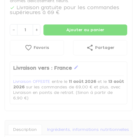
arômes délicatement fleuris.
Livraison gratuite pour les commandes

supérieures à 69 €
−
+
Ajouter au panier
favorite_border
share
Favoris
Partager
edit
Livraison vers :
France
Livraison OFFERTE
entre le
11 août 2026
et le
13 août
2026
sur les commandes de 69,00 € et plus, avec
Livraison en points de retrait. (Sinon à partir de
6,90 €)
Description
Ingrédients, informations nutritionnelles