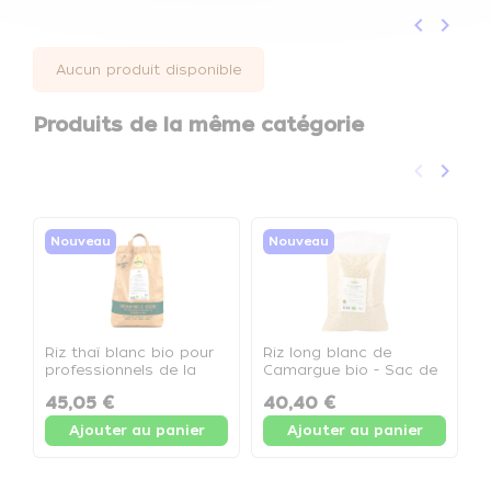
keyboard_arrow_left
keyboard_arrow_right
Précéden
Suivan
Aucun produit disponible
Produits de la même catégorie
keyboard_arrow_left
keyboard_arrow_right
Précéden
Suivan
Nouveau
Nouveau
Riz thaï blanc bio pour
Riz long blanc de
R
professionnels de la
Camargue bio - Sac de
p
cuisine, idéal pour
5kg
p
45,05 €
40,40 €
préparer des plats
5
savoureux au quotidien.
Ajouter au panier
Ajouter au panier
- Sac 5kg