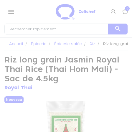
Panneau de gestion des cookies
0
menu
Colichef
search
Accueil
Épicerie
Épicerie salée
Riz
Riz long grain
Riz long grain Jasmin Royal
Thai Rice (Thai Hom Mali) -
Sac de 4.5kg
Royal Thai
Nouveau