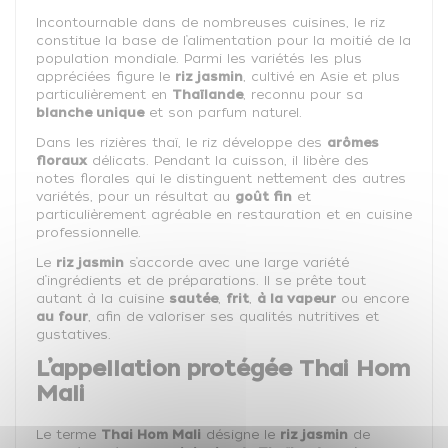
Incontournable dans de nombreuses cuisines, le riz
constitue la base de l’alimentation pour la moitié de la
population mondiale. Parmi les variétés les plus
appréciées figure le
riz jasmin
, cultivé en Asie et plus
particulièrement en
Thaïlande
, reconnu pour sa
blanche unique
et son parfum naturel.
Dans les rizières thaï, le riz développe des
arômes
floraux
délicats. Pendant la cuisson, il libère des
notes florales qui le distinguent nettement des autres
variétés, pour un résultat au
goût fin
et
particulièrement agréable en restauration et en cuisine
professionnelle.
Le
riz jasmin
s’accorde avec une large variété
d’ingrédients et de préparations. Il se prête tout
autant à la cuisine
sautée
,
frit
,
à la vapeur
ou encore
au four
, afin de valoriser ses qualités nutritives et
gustatives.
L’appellation protégée Thai Hom
Mali
Le terme
Thai Hom Mali
désigne le
riz jasmin
de