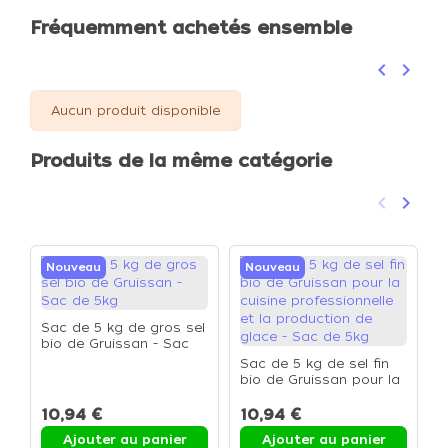
Fréquemment achetés ensemble
keyboard_arrow_left
keyboard_arrow_right
Précéden
Suivan
Aucun produit disponible
Produits de la même catégorie
keyboard_arrow_left
keyboard_arrow_right
Précéden
Suivan
Nouveau
Nouveau
Sac de 5 kg de gros sel
bio de Gruissan - Sac
de 5kg
Sac de 5 kg de sel fin
F
bio de Gruissan pour la
o
cuisine professionnelle
et la production de
10,94 €
10,94 €
glace - Sac de 5kg
Ajouter au panier
Ajouter au panier