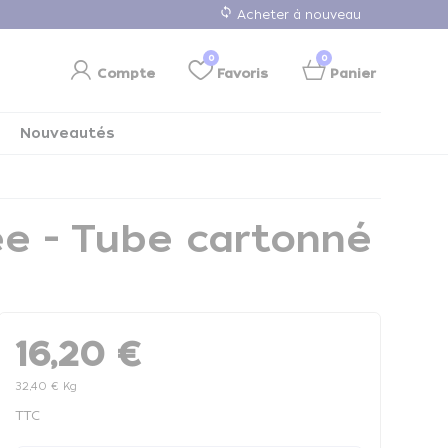
loop
Acheter à nouveau
0
0
Compte
Favoris
Panier
Nouveautés
ée - Tube cartonné
16,20 €
32,40 € Kg
TTC