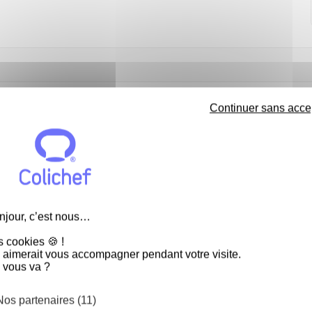
s féconde avec violence les étendues d'eau des salins de Gruissan
Continuer sans acce
dre place à la surface de l'eau : la fleur de sel est en train de 
sel enchantera votre palais par ses saveurs typiques et pour le p
vous permettra de saupoudrer directement sur vos préparations
njour, c’est nous…
aliments qu'elle assaisonne ou à saupoudrer juste avant de dégu
s cookies 🍪 !
 aimerait vous accompagner pendant votre visite.
 vous va ?
Nos partenaires (11)