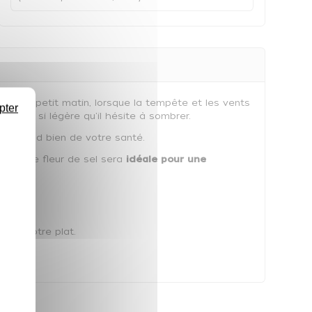
. Et au petit matin, lorsque la tempête et les vents
pter
naître, si légère qu'il hésite à sombrer.
lus grand bien de votre santé.
, cette fleur de sel sera
idéale pour une
ster votre plat.