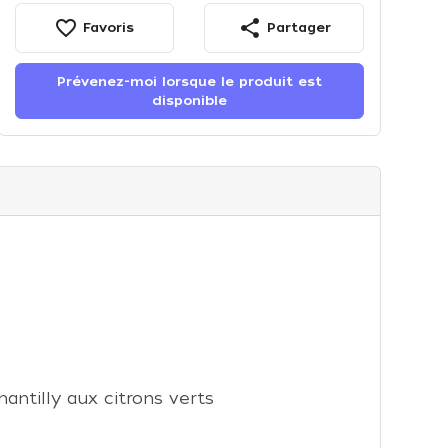
favorite_border
share
Favoris
Partager
Prévenez-moi lorsque le produit est
disponible
antilly aux citrons verts