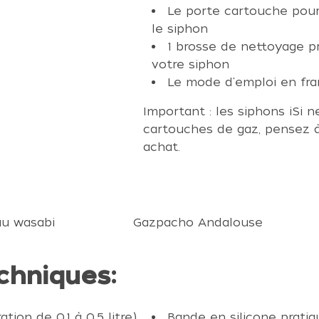
Le porte cartouche pour
le siphon
1 brosse de nettoyage p
votre siphon
Le mode d'emploi en fra
Important : les siphons iSi 
cartouches de gaz, pensez 
achat.
u wasabi
Gazpacho Andalouse
chniques:
ion de 0,1 à 0,5 litre)
Bande en silicone prati