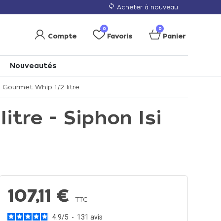
loop
Acheter à nouveau
0
0
Compte
Favoris
Panier
Nouveautés
 Gourmet Whip 1/2 litre
tre - Siphon Isi
107,11 €
TTC
4.9
/
5
-
131
avis