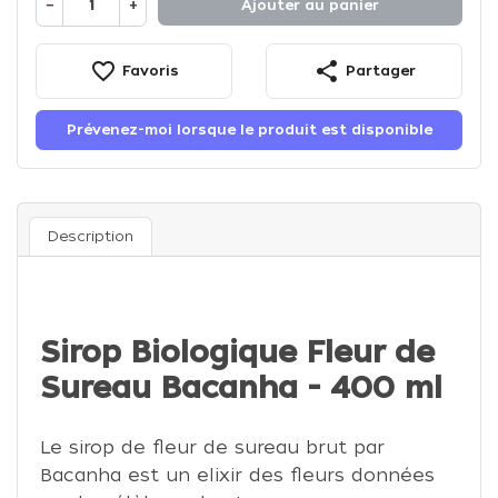
−
+
Ajouter au panier
favorite_border
share
Favoris
Partager
Prévenez-moi lorsque le produit est disponible
Description
Sirop Biologique Fleur de
Sureau Bacanha - 400 ml
Le sirop de fleur de sureau brut par
Bacanha est un elixir des fleurs données