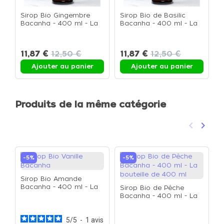
Sirop Bio Gingembre
Sirop Bio de Basilic
S
Bacanha - 400 ml - La
Bacanha - 400 ml - La
P
bouteille de 400 ml
bouteille de 400 ml
m
m
11,87 €
12,50 €
11,87 €
12,50 €
1
Ajouter au panier
Ajouter au panier
Produits de la même catégorie
keyboard_arrow_left
keyboard_arrow_right
Précéden
Suivan
-5%
-5%
Sirop Bio Amande
Bacanha - 400 ml - La
Sirop Bio de Pêche
bouteille de 400 ml
Bacanha - 400 ml - La
bouteille de 400 ml
S
B
5
/
5
-
1
avis
b