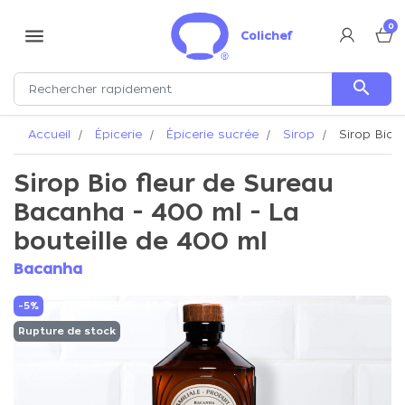
0
menu
Colichef
search
Accueil
Épicerie
Épicerie sucrée
Sirop
Sirop Bio f
Sirop Bio fleur de Sureau
Bacanha - 400 ml - La
bouteille de 400 ml
Bacanha
-5%
Rupture de stock