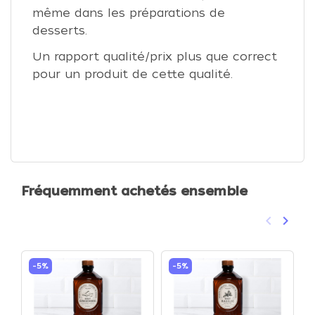
même dans les préparations de
desserts.
Un rapport qualité/prix plus que correct
pour un produit de cette qualité.
Fréquemment achetés ensemble
keyboard_arrow_left
keyboard_arrow_right
Précéden
Suivan
-5%
-5%