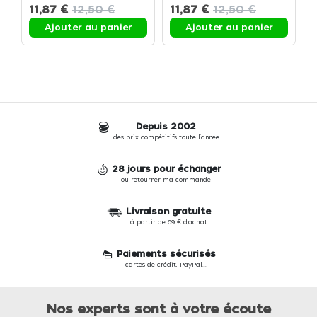
11,87 €
12,50 €
11,87 €
12,50 €
1
Ajouter au panier
Ajouter au panier
Depuis 2002
des prix compétitifs toute l'année
28 jours pour échanger
ou retourner ma commande
Livraison gratuite
à partir de 69 € d'achat
Paiements sécurisés
cartes de crédit, PayPal...
Nos experts sont à votre écoute