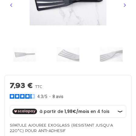
keyboard_arrow_left
keyboard_arrow_right
Précédent
Suiva
7,93 €
TTC
4.3
/
5
-
8
avis
SPATULE AJOUREE EXOGLASS (RESISTANT JUSQU'A
220°C) POUR ANTI-ADHESIF