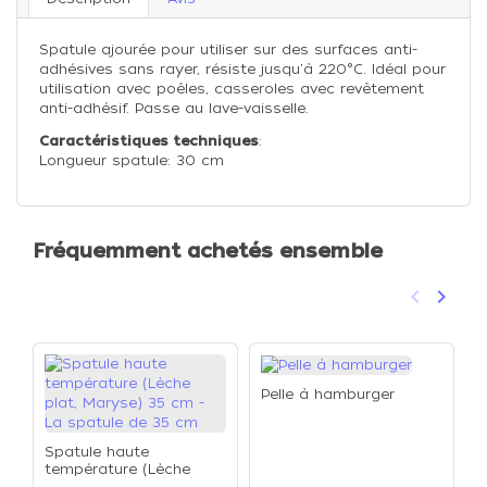
Spatule ajourée pour utiliser sur des surfaces anti-
adhésives sans rayer, résiste jusqu'à 220°C. Idéal pour
utilisation avec poêles, casseroles avec revêtement
anti-adhésif. Passe au lave-vaisselle.
Caractéristiques techniques
:
Longueur spatule: 30 cm
Fréquemment achetés ensemble
keyboard_arrow_left
keyboard_arrow_right
Précéden
Suivan
Pelle à hamburger
Spatule haute
température (Lèche
M
plat, Maryse) 35 cm -