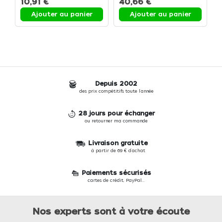
10,91 €
40,66 €
7
Ajouter au panier
Ajouter au panier
Depuis 2002
des prix compétitifs toute l'année
28 jours pour échanger
ou retourner ma commande
Livraison gratuite
à partir de 69 € d'achat
Paiements sécurisés
cartes de crédit, PayPal...
Nos experts sont à votre écoute