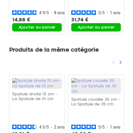
A
La spatule de 35 cm
c
4.9
/
5
-
8
avis
5
/
5
-
1
avis
14,88 €
31,74 €
Ajouter au panier
Ajouter au panier
Produits de la même catégorie
keyboard_arrow_left
keyboard_arrow_right
Précéden
Suivan
Spatule droite 15 cm -
La Spatule de 15 cm
Spatule coudée 35 cm -
La Spatule de 35 cm
S
E
a
c
4.5
/
5
-
2
avis
5
/
5
-
1
avis