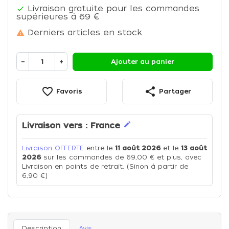
Livraison gratuite pour les commandes

supérieures à 69 €
Derniers articles en stock

−
+
Ajouter au panier
favorite_border
share
Favoris
Partager
edit
Livraison vers :
France
Livraison OFFERTE
entre le
11 août 2026
et le
13 août
2026
sur les commandes de 69,00 € et plus, avec
Livraison en points de retrait. (Sinon à partir de
6,90 €)
Description
Avis