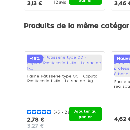
panier
12
avis
3,13 €
3,46 
Produits de la même catégor
-15%
Nouv
Farine Pâtisserie type 00 - Caputo
Pasticceria 1 kilo - Le sac de 1kg
Farine 
réalisat
de vos 
tempura
Ajouter au
5
/
5
-
2
avis
panier
4,62 
2,78 €
3,27 €