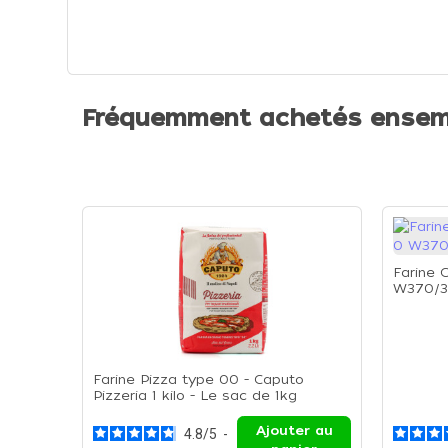
Fréquemment achetés ensem
Farine 
W370/39
Farine Pizza type 00 - Caputo
Pizzeria 1 kilo - Le sac de 1kg
Ajouter au
4.8
/
5
-