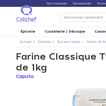
Nos marques
Nouveautés
Prom
Épicerie
Coutellerie / Découpe
Cuisin
Accueil
Épicerie
Épicerie salée
Farine et fé
Farine Classique T
de 1kg
Caputo