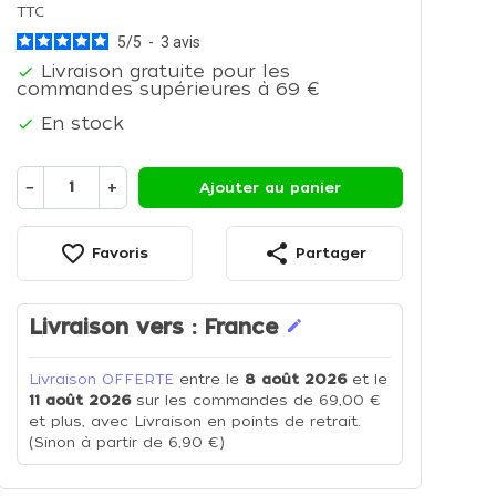
TTC
5
/
5
-
3
avis
Livraison gratuite pour les

commandes supérieures à 69 €
En stock

−
+
Ajouter au panier
favorite_border
share
Favoris
Partager
Livraison vers :
France
edit
Livraison OFFERTE
entre le
8 août 2026
et le
11 août 2026
sur les commandes de 69,00 €
et plus, avec Livraison en points de retrait.
(Sinon à partir de 6,90 €)