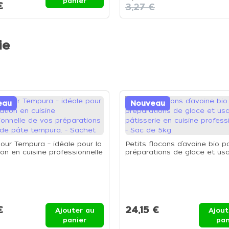
panier
€
3,27 €
ie
eau
Nouveau
pour Tempura – idéale pour la
Petits flocons d’avoine bio p
ion en cuisine professionnelle
préparations de glace et us
préparations à base de pâte
pâtisserie en cuisine profess
. - Sachet
- Sac de 5kg
€
24,15 €
Ajouter au
Ajout
panier
pan