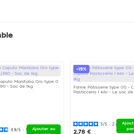
ble
-15%
Caputo Manitoba Oro type 0
0 - Sac de 1kg
Farine Pâtisserie type 00 - 
Pasticceria 1 kilo - Le sac de
Ajout
5
/
5
-
2
avis
Ajouter au
pan
4.8
/
5
-
5
avis
2,78 €