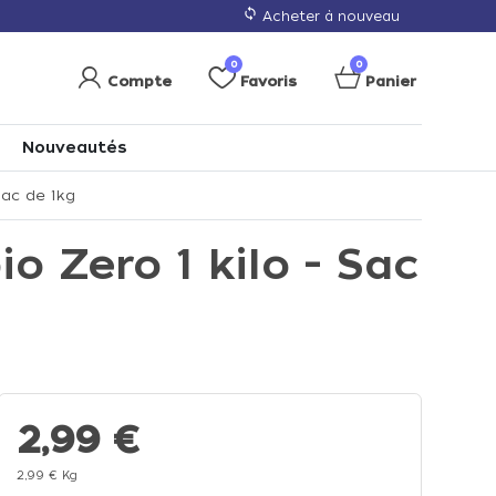
loop
Acheter à nouveau
0
0
Compte
Favoris
Panier
Nouveautés
Sac de 1kg
o Zero 1 kilo - Sac
2,99 €
2,99 € Kg