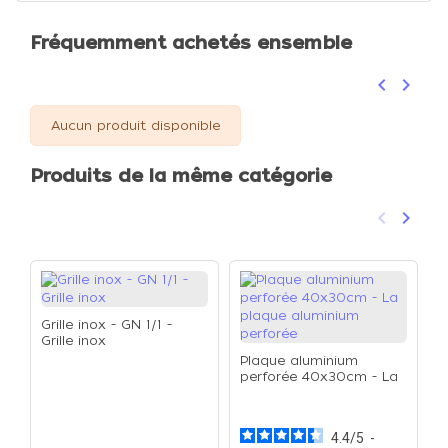
Fréquemment achetés ensemble
keyboard_arrow_left
keyboard_arrow_right
Précéden
Suivan
Aucun produit disponible
Produits de la même catégorie
keyboard_arrow_left
keyboard_arrow_right
Précéden
Suivan
Grille inox - GN 1/1 -
Grille inox
Plaque aluminium
perforée 40x30cm - La
G
plaque aluminium
G
perforée
4.4
/
5
-