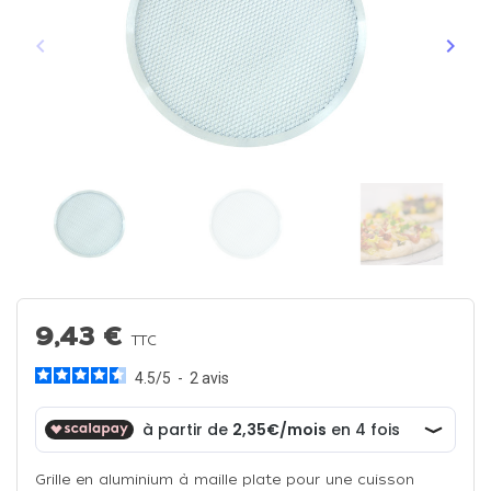
keyboard_arrow_left
keyboard_arrow_right
Précédent
Suiva
9,43 €
TTC
4.5
/
5
-
2
avis
Grille en aluminium à maille plate pour une cuisson