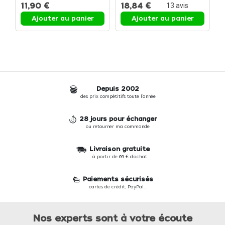
11,90 €
18,84 €
1
13
avis
Ajouter au panier
Ajouter au panier
Depuis 2002
des prix compétitifs toute l'année
28 jours pour échanger
ou retourner ma commande
Livraison gratuite
à partir de 69 € d'achat
Paiements sécurisés
cartes de crédit, PayPal...
Nos experts sont à votre écoute