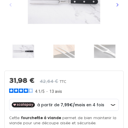
keyboard_arrow_left
keyboard_arrow_right
Précédent
Suiva
31,98 €
42,64 €
TTC
4.1
/
5
-
13
avis
Cette
fourchette à viande
permet de bien maintenir la
viande pour une découpe aisée et sécurisée.