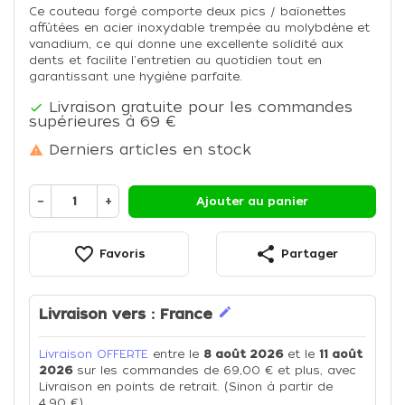
Ce couteau forgé comporte deux pics / baïonettes
affûtées en acier inoxydable trempée au molybdène et
vanadium, ce qui donne une excellente solidité aux
dents et facilite l'entretien au quotidien tout en
garantissant une hygiène parfaite.
Livraison gratuite pour les commandes

supérieures à 69 €
Derniers articles en stock

−
+
Ajouter au panier
favorite_border
share
Favoris
Partager
edit
Livraison vers :
France
Livraison OFFERTE
entre le
8 août 2026
et le
11 août
2026
sur les commandes de 69,00 € et plus, avec
Livraison en points de retrait. (Sinon à partir de
4,90 €)