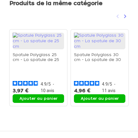
Produits de la même catégorie
keyboard_arrow_left
keyboard_arrow_right
Précéden
Suivan
Spatule Polyglass 25
Spatule Polyglass 30
cm - La spatule de 25
cm - La spatule de 30
cm
cm
S
c
4.9
/
5
-
4.9
/
5
-
3,97 €
4,96 €
5
10
avis
11
avis
Ajouter au panier
Ajouter au panier