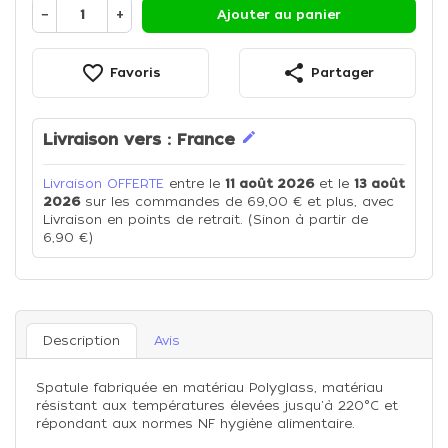
−
+
Ajouter au panier
favorite_border
share
Favoris
Partager
edit
Livraison vers :
France
Livraison OFFERTE
entre le
11 août 2026
et le
13 août
2026
sur les commandes de 69,00 € et plus, avec
Livraison en points de retrait. (Sinon à partir de
6,90 €)
Description
Avis
Spatule fabriquée en matériau Polyglass, matériau
résistant aux températures élevées jusqu'à 220°C et
répondant aux normes NF hygiène alimentaire.