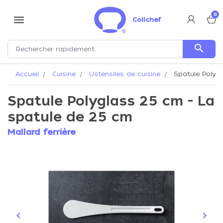
0
menu
Colichef
search
Accueil
Cuisine
Ustensiles de cuisine
Spatule Polygl
Spatule Polyglass 25 cm - La
spatule de 25 cm
Mallard ferrière
keyboard_arrow_left
keyboard_arrow_right
Précédent
Suiva