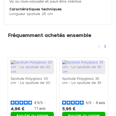
Va au lave-vaisselle et peut-être stérilisé.
Caractéristiques techniques
:
Longueur spatule: 25 cm
Fréquemment achetés ensemble
keyboard_arrow_left
keyboard_arrow_right
Précéden
Suivan
Spatule Polyglass 30
Spatule Polyglass 35
cm - La spatule de 30
cm - La spatule de 35
cm
cm
C
p
2
4.9
/
5
-
5
/
5
-
4
avis
4,96 €
11
avis
5,95 €
8
Ajouter au panier
Ajouter au panier