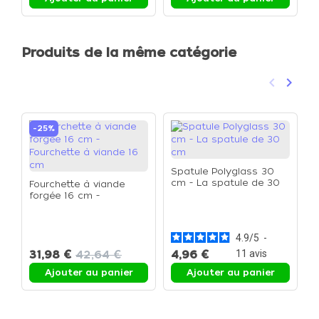
Produits de la même catégorie
keyboard_arrow_left
keyboard_arrow_right
Précéden
Suivan
-25%
Spatule Polyglass 30
cm - La spatule de 30
Fourchette à viande
cm
forgée 16 cm -
S
Fourchette à viande 16
c
cm
4.9
/
5
-
31,98 €
42,64 €
4,96 €
11
avis
5
Ajouter au panier
Ajouter au panier