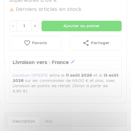
supérieures à 69 €
Derniers articles en stock

−
+
Ajouter au panier
favorite_border
share
Favoris
Partager
edit
Livraison vers :
France
Livraison OFFERTE
entre le
11 août 2026
et le
13 août
2026
sur les commandes de 69,00 € et plus, avec
Livraison en points de retrait. (Sinon à partir de
6,90 €)
Description
Avis