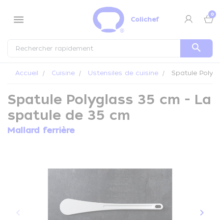
Panneau de gestion des cookies
0
menu
Colichef
search
Accueil
Cuisine
Ustensiles de cuisine
Spatule Polygl
Spatule Polyglass 35 cm - La
spatule de 35 cm
Mallard ferrière
keyboard_arrow_left
keyboard_arrow_right
Précédent
Suiva