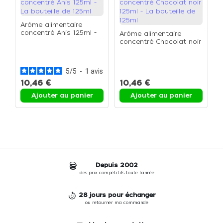
Arôme alimentaire
concentré Anis 125ml -
Arôme alimentaire
La bouteille de 125ml
concentré Chocolat noir
A
125ml - La bouteille de
c
125ml
L
5
/
5
-
1
avis
10,46 €
10,46 €
1
Ajouter au panier
Ajouter au panier
Depuis 2002
des prix compétitifs toute l'année
28 jours pour échanger
ou retourner ma commande