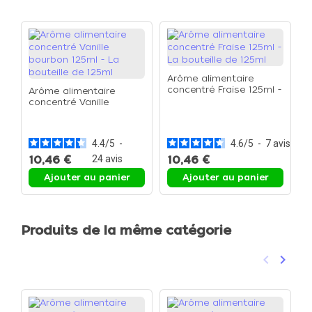
Arôme alimentaire
concentré Fraise 125ml -
Arôme alimentaire
La bouteille de 125ml
concentré Vanille
A
bourbon 125ml - La
c
bouteille de 125ml
p
b
4.4
/
5
-
4.6
/
5
-
7
avis
10,46 €
24
avis
10,46 €
1
Ajouter au panier
Ajouter au panier
Produits de la même catégorie
keyboard_arrow_left
keyboard_arrow_right
Précéden
Suivan