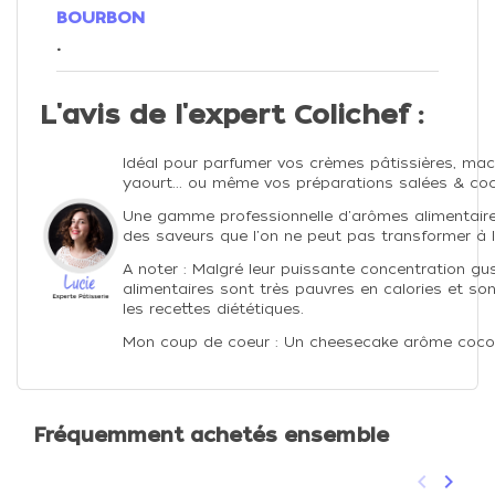
BOURBON
.
L'avis de l'expert Colichef :
Idéal pour parfumer vos crèmes pâtissières, mac
yaourt... ou même vos préparations salées & cock
Une gamme professionnelle d'arômes alimentaire
des saveurs que l'on ne peut pas transformer à l'
A noter : Malgré leur puissante concentration gu
alimentaires sont très pauvres en calories et so
les recettes diététiques.
Mon coup de coeur : Un cheesecake arôme coco v
Fréquemment achetés ensemble
keyboard_arrow_left
keyboard_arrow_right
Précéden
Suivan