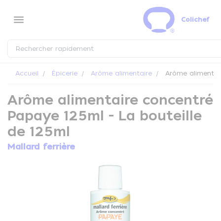
Panneau de gestion des cookies
menu
Colichef
Accueil
Épicerie
Arôme alimentaire
Arôme alimentair
Arôme alimentaire concentré
Papaye 125ml - La bouteille
de 125ml
Mallard ferrière