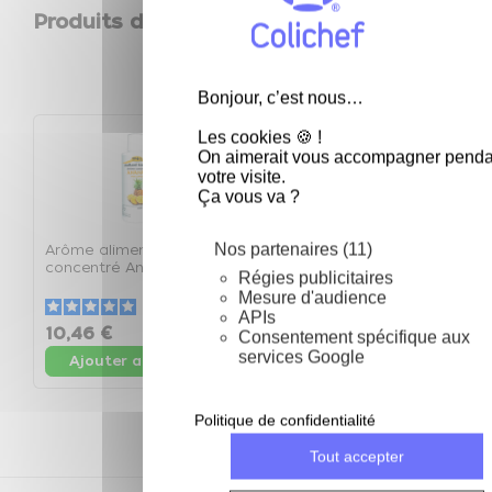
Produits de la même catégorie
keyboard_arrow_left
keyboard_arrow_right
Précéden
Suivan
Bonjour, c’est nous…
Les cookies 🍪 !
On aimerait vous accompagner penda
votre visite.
Ça vous va ?
Nos partenaires (11)
Arôme alimentaire
Arôme alimentaire
A
concentré Ananas 125ml
concentré Anis 125ml -
c
Régies publicitaires
- La bouteille de 125ml
La bouteille de 125ml
1
Mesure d'audience
1
5
/
5
-
4
avis
5
/
5
-
1
avis
APIs
10,46 €
10,46 €
1
Consentement spécifique aux
services Google
Ajouter au panier
Ajouter au panier
Politique de confidentialité
Tout accepter