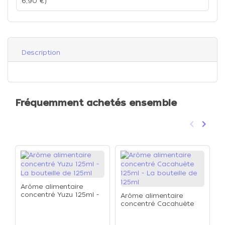
6,90 €)
Description
Fréquemment achetés ensemble
keyboard_arrow_left
keyboard_arrow_right
Précéden
Suivan
Arôme alimentaire
concentré Yuzu 125ml -
Arôme alimentaire
La bouteille de 125ml
concentré Cacahuète
A
125ml - La bouteille de
c
125ml
b