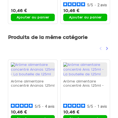
b
5
/
5
-
2
avis
10,46 €
10,46 €
7
Ajouter au panier
Ajouter au panier
Produits de la même catégorie
keyboard_arrow_left
keyboard_arrow_right
Précéden
Suivan
Arôme alimentaire
Arôme alimentaire
concentré Ananas 125ml
concentré Anis 125ml -
- La bouteille de 125ml
La bouteille de 125ml
A
c
1
1
5
/
5
-
4
avis
5
/
5
-
1
avis
10,46 €
10,46 €
1