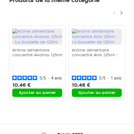
Produits de la même catégorie
keyboard_arrow_left
keyboard_arrow_right
Précéden
Suivan
Arôme alimentaire
Arôme alimentaire
concentré Ananas 125ml
concentré Anis 125ml -
- La bouteille de 125ml
La bouteille de 125ml
A
c
1
1
5
/
5
-
4
avis
5
/
5
-
1
avis
10,46 €
10,46 €
1
Ajouter au panier
Ajouter au panier