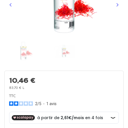
keyboard_arrow_left
keyboard_arrow_right
Précédent
Suiva
10,46 €
83,70 € L
TTC
2
/
5
-
1
avis