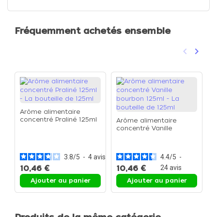
Fréquemment achetés ensemble
keyboard_arrow_left
keyboard_arrow_right
Précéden
Suivan
Arôme alimentaire
concentré Praliné 125ml
Arôme alimentaire
- La bouteille de 125ml
concentré Vanille
A
bourbon 125ml - La
c
bouteille de 125ml
-
3.8
/
5
-
4
avis
4.4
/
5
-
10,46 €
10,46 €
24
avis
1
Ajouter au panier
Ajouter au panier