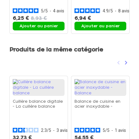
c
5
/
5
-
4
avis
4.9
/
5
-
8
avis
6,25 €
8,93 €
6,94 €
9
Ajouter au panier
Ajouter au panier
Produits de la même catégorie
keyboard_arrow_left
keyboard_arrow_right
Précéden
Suivan
Cuillère balance digitale
Balance de cuisine en
- La cuillère balance
acier inoxydable -
Balance
B
p
-
2.3
/
5
-
3
avis
5
/
5
-
1
avis
32,73 €
54,55 €
3