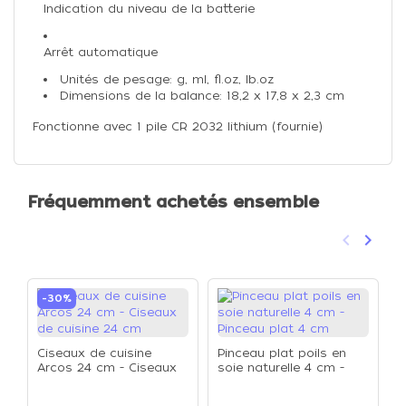
Indication du niveau de la batterie
Arrêt automatique
Unités de pesage: g, ml, fl.oz, lb.oz
Dimensions de la balance: 18,2 x 17,8 x 2,3 cm
Fonctionne avec 1 pile CR 2032 lithium (fournie)
Fréquemment achetés ensemble
keyboard_arrow_left
keyboard_arrow_right
Précéden
Suivan
-30%
Ciseaux de cuisine
Pinceau plat poils en
Arcos 24 cm - Ciseaux
soie naturelle 4 cm -
de cuisine 24 cm
Pinceau plat 4 cm
P
c