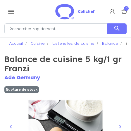
0
menu
Colichef
search
Accueil
Cuisine
Ustensiles de cuisine
Balance
Bal
Balance de cuisine 5 kg/1 gr
Franzi
Ade Germany
Rupture de stock
keyboard_arrow_left
keyboard_arrow_right
Précédent
Suiva