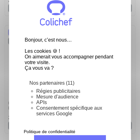
25,22 €
Voir
Nouveau
Bonjour, c’est nous…
Rupture de stock
Les cookies 🍪 !
On aimerait vous accompagner pendant
votre visite.
Ça vous va ?
Nos partenaires (11)
Régies publicitaires
Mesure d'audience
APIs
Huile de colza vierge bio - Format Bag in Box - Bag in
Consentement spécifique aux
Box 3L
services Google
30,08 €
Voir
Politique de confidentialité