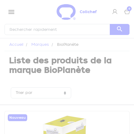
Panneau de gestion des cookies
0
menu
Colichef
search
Accueil
Marques
BioPlanète
Liste des produits de la
marque BioPlanète
Trier par
Nouveau