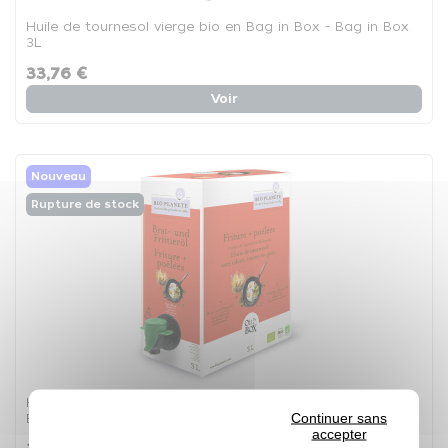
Huile de tournesol vierge bio en Bag in Box - Bag in Box
3L
33,76 €
Voir
Nouveau
Rupture de stock
Huile de tournesol désodorisée bio spéciale cuisson en
Continuer sans
Bag in Box - Bag in Box 3L
accepter