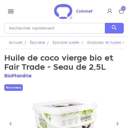
0
menu
Colichef
search
Accueil
Épicerie
Épicerie salée
Graisses et huiles al
Huile de coco vierge bio et
Fair Trade - Seau de 2,5L
BioPlanète
Nouveau
keyboard_arrow_left
keyboard_arrow_right
Précédent
Suiva