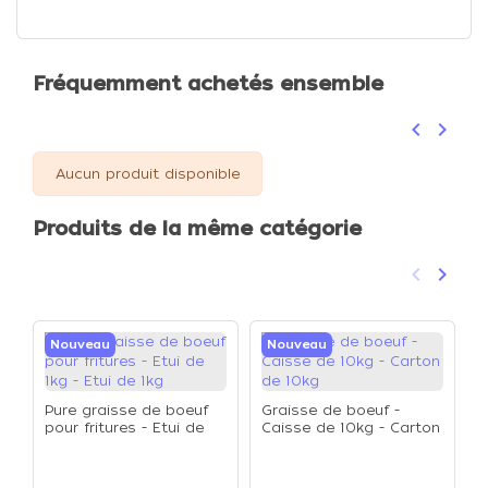
Fréquemment achetés ensemble
keyboard_arrow_left
keyboard_arrow_right
Précéden
Suivan
Aucun produit disponible
Produits de la même catégorie
keyboard_arrow_left
keyboard_arrow_right
Précéden
Suivan
Nouveau
Nouveau
Pure graisse de boeuf
Graisse de boeuf -
pour fritures - Etui de
Caisse de 10kg - Carton
1kg - Etui de 1kg
de 10kg
G
S