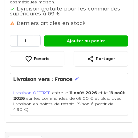
cosmétiques maison.
Livraison gratuite pour les commandes

supérieures à 69 €
Derniers articles en stock

−
+
Ajouter au panier
favorite_border
share
Favoris
Partager
edit
Livraison vers :
France
Livraison OFFERTE
entre le
11 août 2026
et le
13 août
2026
sur les commandes de 69,00 € et plus, avec
Livraison en points de retrait. (Sinon à partir de
4,90 €)