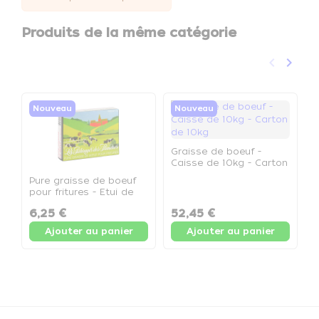
Produits de la même catégorie
keyboard_arrow_left
keyboard_arrow_right
Précéden
Suivan
Nouveau
Nouveau
Graisse de boeuf -
Caisse de 10kg - Carton
de 10kg
Pure graisse de boeuf
G
pour fritures - Etui de
S
1kg - Etui de 1kg
P
6,25 €
52,45 €
1
Ajouter au panier
Ajouter au panier