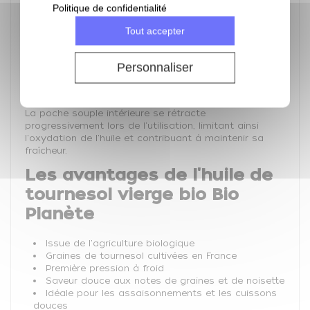
Politique de confidentialité
Protection efficace contre l'air et la lumière
Conservation prolongée après ouverture
Tout accepter
Préservation des qualités aromatiques
Robinet doseur pratique et précis
Emballage majoritairement recyclable
Personnaliser
Format économique adapté aux consommateurs
réguliers et aux professionnels
La poche souple intérieure se rétracte
progressivement lors de l'utilisation, limitant ainsi
l'oxydation de l'huile et contribuant à maintenir sa
fraîcheur.
Les avantages de l'huile de
tournesol vierge bio Bio
Planète
Issue de l'agriculture biologique
Graines de tournesol cultivées en France
Première pression à froid
Saveur douce aux notes de graines et de noisette
Idéale pour les assaisonnements et les cuissons
douces