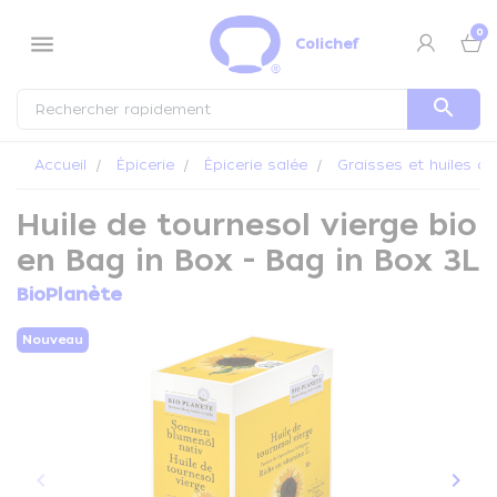
Panneau de gestion des cookies
0
menu
Colichef
search
Accueil
Épicerie
Épicerie salée
Graisses et huiles al
Huile de tournesol vierge bio
en Bag in Box - Bag in Box 3L
BioPlanète
Nouveau
keyboard_arrow_left
keyboard_arrow_right
Précédent
Suiva