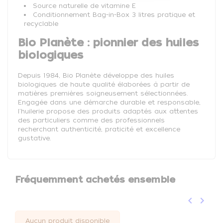
Source naturelle de vitamine E
Conditionnement Bag-in-Box 3 litres pratique et
recyclable
Bio Planète : pionnier des huiles
biologiques
Depuis 1984, Bio Planète développe des huiles
biologiques de haute qualité élaborées à partir de
matières premières soigneusement sélectionnées.
Engagée dans une démarche durable et responsable,
l'huilerie propose des produits adaptés aux attentes
des particuliers comme des professionnels
recherchant authenticité, praticité et excellence
gustative.
Fréquemment achetés ensemble
keyboard_arrow_left
keyboard_arrow_right
Précéden
Suivan
Aucun produit disponible