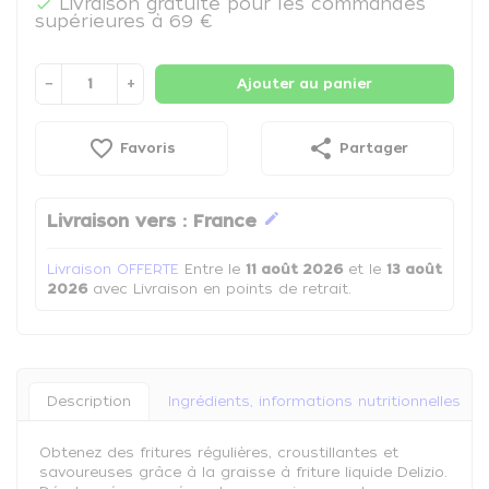
Livraison gratuite pour les commandes

supérieures à 69 €
−
+
Ajouter au panier
favorite_border
share
Favoris
Partager
edit
Livraison vers :
France
Livraison OFFERTE
Entre le
11 août 2026
et le
13 août
2026
avec Livraison en points de retrait.
Description
Ingrédients, informations nutritionnelles
Obtenez des fritures régulières, croustillantes et
savoureuses grâce à la graisse à friture liquide Delizio.