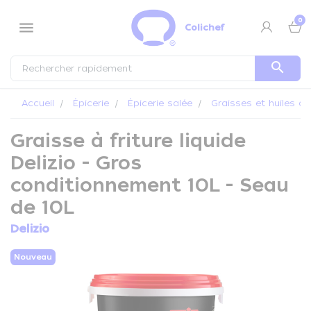
Panneau de gestion des cookies
0
menu
Colichef
search
Accueil
Épicerie
Épicerie salée
Graisses et huiles al
Graisse à friture liquide
Delizio - Gros
conditionnement 10L - Seau
de 10L
Delizio
Nouveau