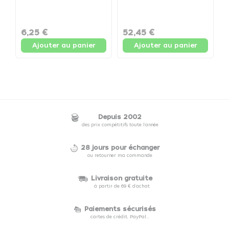
1kg - Etui de 1kg
de 10kg
G
S
P
6,25 €
52,45 €
1
Ajouter au panier
Ajouter au panier
Depuis 2002
des prix compétitifs toute l'année
28 jours pour échanger
ou retourner ma commande
Livraison gratuite
à partir de 69 € d'achat
Paiements sécurisés
cartes de crédit, PayPal...