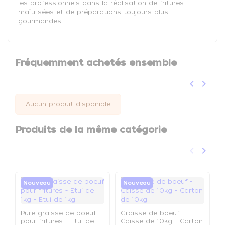
les professionnels dans la réalisation de fritures
maîtrisées et de préparations toujours plus
gourmandes.
Fréquemment achetés ensemble
keyboard_arrow_left
keyboard_arrow_right
Précéden
Suivan
Aucun produit disponible
Produits de la même catégorie
keyboard_arrow_left
keyboard_arrow_right
Précéden
Suivan
Nouveau
Nouveau
Pure graisse de boeuf
Graisse de boeuf -
pour fritures - Etui de
Caisse de 10kg - Carton