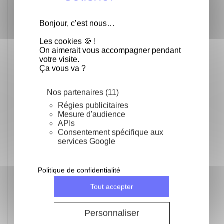
renouvellements de matière grasse et de mieux
maîtriser les coûts d'exploitation.
Bonjour, c’est nous…
Idéale pour les
professionnels de la
Les cookies 🍪 !
On aimerait vous accompagner pendant
restauration
votre visite.
Ça vous va ?
Cette graisse à friture convient parfaitement aux :
Nos partenaires (11)
Brasseries
Restaurants traditionnels
Régies publicitaires
Snacks et sandwicheries
Mesure d'audience
Food trucks
APIs
Friteries
Consentement spécifique aux
Cuisines collectives
services Google
Elle peut être utilisée pour la cuisson de nombreuses
préparations :
Politique de confidentialité
Frites fraîches ou surgelées
Tout accepter
Nuggets et produits panés
Beignets salés
Tempuras
Personnaliser
Poissons frits
Croquettes et spécialités apéritives