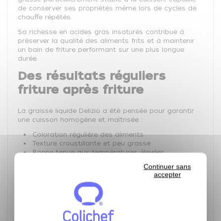
de conserver ses propriétés même lors de cycles de
chauffe répétés.
Sa richesse en acides gras insaturés contribue à
préserver la qualité des aliments frits et à maintenir
un bain de friture performant sur une plus longue
durée.
Des résultats réguliers
friture après friture
La graisse liquide Delizio a été pensée pour garantir
une cuisson homogène et maîtrisée :
Coloration régulière des aliments
Texture croustillante et peu grasse
Bonne tenue aux températures élevées
Limitation de l'altération prématurée du bain de
Continuer sans
friture
accepter
Qualité constante tout au long du service
Elle est particulièrement adaptée aux établissements
dont les friteuses fonctionnent de manière
discontinue, en permettant d'espacer les