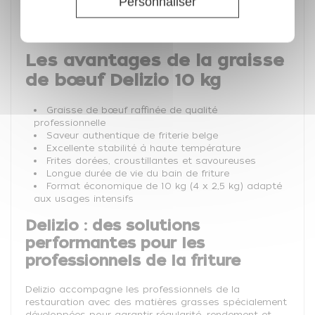
Personnaliser
Nuggets et volailles croustillantes
Beignets salés
Produits de la mer frits
Les avantages de la graisse
de bœuf Delizio 10 kg
Graisse de bœuf raffinée de qualité
professionnelle
Saveur authentique de friterie belge
Excellente stabilité à haute température
Frites dorées, croustillantes et savoureuses
Longue durée de vie du bain de friture
Format économique de 10 kg (4 x 2,5 kg) adapté
aux usages intensifs
Delizio : des solutions
performantes pour les
professionnels de la friture
Delizio accompagne les professionnels de la
restauration avec des matières grasses spécialement
développées pour garantir régularité, rendement et