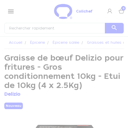
Panneau de gestion des cookies
0
menu
Colichef
search
Accueil
Épicerie
Épicerie salée
Graisses et huiles al
Graisse de bœuf Delizio pour
fritures - Gros
conditionnement 10kg - Etui
de 10kg (4 x 2.5Kg)
Delizio
Nouveau