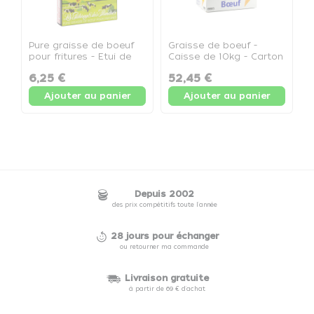
Pure graisse de boeuf
Graisse de boeuf -
G
pour fritures - Etui de
Caisse de 10kg - Carton
S
1kg - Etui de 1kg
de 10kg
P
6,25 €
52,45 €
1
Ajouter au panier
Ajouter au panier
Depuis 2002
des prix compétitifs toute l'année
28 jours pour échanger
ou retourner ma commande
Livraison gratuite
à partir de 69 € d'achat