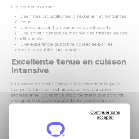
Elle permet d'obtenir :
Des frites croustillantes à l'extérieur et fondantes
à cœur
Une coloration homogène et appétissante
Une saveur généreuse inspirée des friteries belges
traditionnelles
Une expérience gustative appréciée par les
amateurs de frites artisanales
Excellente tenue en cuisson
intensive
La graisse de bœuf Delizio a été sélectionnée pour
ses performances techniques en environnement
professionnel. Sa grande stabilité thermique garantit
une qualité de cuisson constante, même lors de
services soutenus.
Continuer sans
Ses principaux avantages :
accepter
Résistance élevée aux températures de friture
Bonne conservation des qualités gustatives
Longévité accrue du bain de friture