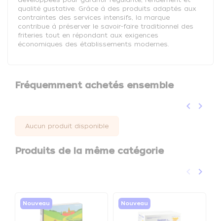
qualité gustative. Grâce à des produits adaptés aux
contraintes des services intensifs, la marque
contribue à préserver le savoir-faire traditionnel des
friteries tout en répondant aux exigences
économiques des établissements modernes.
Fréquemment achetés ensemble
keyboard_arrow_left
keyboard_arrow_right
Précéden
Suivan
Aucun produit disponible
Produits de la même catégorie
keyboard_arrow_left
keyboard_arrow_right
Précéden
Suivan
Nouveau
Nouveau