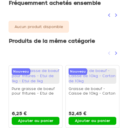
Fréquemment achetés ensemble
keyboard_arrow_left
keyboard_arrow_right
Précéden
Suivan
Aucun produit disponible
Produits de la même catégorie
keyboard_arrow_left
keyboard_arrow_right
Précéden
Suivan
Nouveau
Nouveau
Pure graisse de boeuf
Graisse de boeuf -
pour fritures - Etui de
Caisse de 10kg - Carton
1kg - Etui de 1kg
de 10kg
G
S
P
6,25 €
52,45 €
1
Ajouter au panier
Ajouter au panier