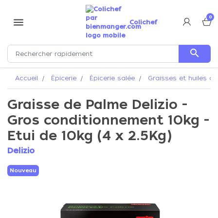
0
menu
Colichef
search
Accueil
Épicerie
Épicerie salée
Graisses et huiles al
Graisse de Palme Delizio -
Gros conditionnement 10kg -
Etui de 10kg (4 x 2.5Kg)
Delizio
Nouveau