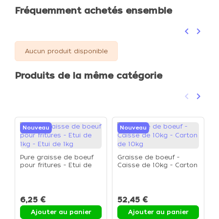
Fréquemment achetés ensemble
keyboard_arrow_left
keyboard_arrow_right
Précéden
Suivan
Aucun produit disponible
Produits de la même catégorie
keyboard_arrow_left
keyboard_arrow_right
Précéden
Suivan
Nouveau
Nouveau
Pure graisse de boeuf
Graisse de boeuf -
pour fritures - Etui de
Caisse de 10kg - Carton
1kg - Etui de 1kg
de 10kg
G
S
P
6,25 €
52,45 €
1
Ajouter au panier
Ajouter au panier