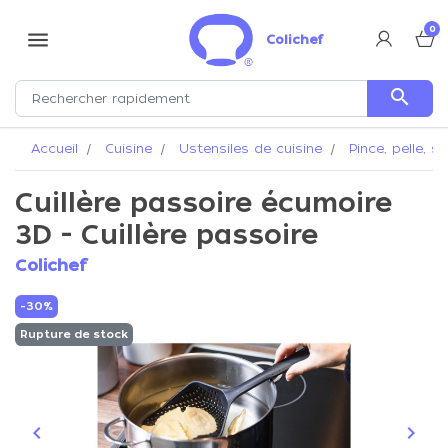
0
menu
Colichef
search
Accueil
Cuisine
Ustensiles de cuisine
Pince, pelle, s
Cuillère passoire écumoire
3D - Cuillère passoire
Colichef
-30%
Rupture de stock
keyboard_arrow_left
keyboard_arrow_right
Précédent
Suiva