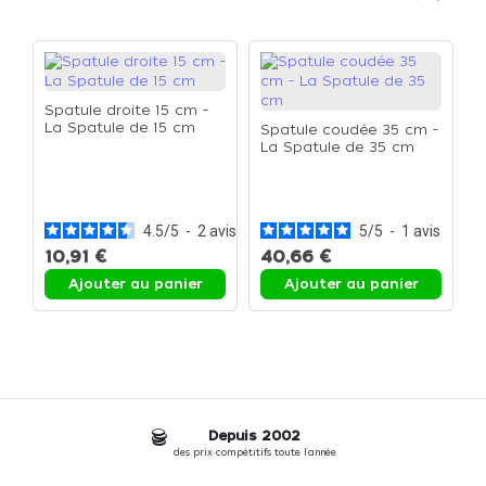
Précéden
Suivan
Spatule droite 15 cm -
La Spatule de 15 cm
Spatule coudée 35 cm -
La Spatule de 35 cm
S
E
a
c
4.5
/
5
-
2
avis
5
/
5
-
1
avis
10,91 €
40,66 €
7
Ajouter au panier
Ajouter au panier
Depuis 2002
des prix compétitifs toute l'année