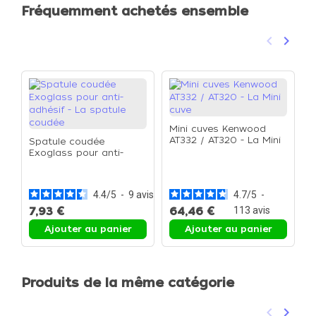
Fréquemment achetés ensemble
keyboard_arrow_left
keyboard_arrow_right
Précéden
Suivan
Mini cuves Kenwood
AT332 / AT320 - La Mini
Spatule coudée
cuve
Exoglass pour anti-
R
adhésif - La spatule
-
coudée
4.4
/
5
-
9
avis
4.7
/
5
-
7,93 €
64,46 €
113
avis
1
Ajouter au panier
Ajouter au panier
Produits de la même catégorie
keyboard_arrow_left
keyboard_arrow_right