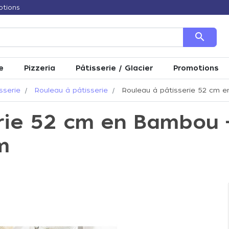
otions
search
e
Pizzeria
Pâtisserie / Glacier
Promotions
sserie
Rouleau à pâtisserie
Rouleau à pâtisserie 52 cm e
rie 52 cm en Bambou 
m