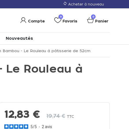
loop
Acheter à nouveau
0
0
Compte
Favoris
Panier
Nouveautés
n Bambou - Le Rouleau à pâtisserie de 52cm
- Le Rouleau à
12,83 €
19,74 €
TTC
5
/
5
-
2
avis