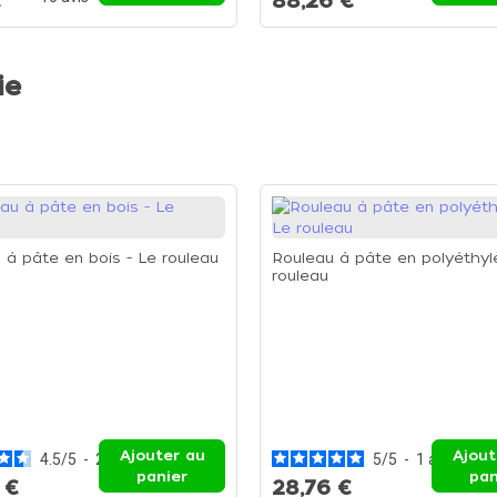
€
88,26 €
ie
 à pâte en bois - Le rouleau
Rouleau à pâte en polyéthyl
rouleau
Ajouter au
Ajout
4.5
/
5
-
2
avis
5
/
5
-
1
avis
panier
pan
 €
28,76 €