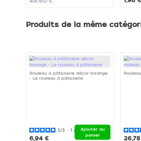
1,98 
48,60 €
Produits de la même catégor
Rouleau à pâtisserie décor losange
Rouleau
- Le rouleau à pâtisserie
Ajouter au
5
/
5
-
1
avis
panier
6,94 €
26,78