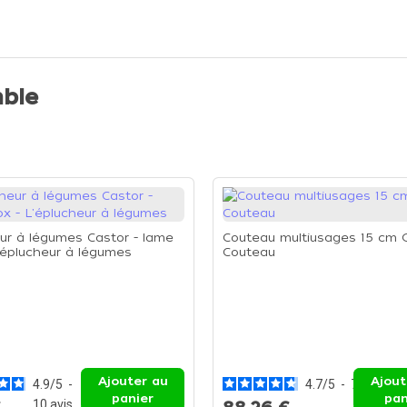
ble
ur à légumes Castor - lame
Couteau multiusages 15 cm G
L'éplucheur à légumes
Couteau
Ajouter au
Ajout
4.9
/
5
-
4.7
/
5
-
7
avis
panier
pan
10
avis