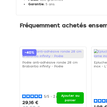
Garantie:
5 ans
Fréquemment achetés ensem
-40%
Poêle anti-adhésive ronde 28 cm
Epluche
Brabantia infinity - Poêle
inox - 
Ajouter au
5
/
5
-
2
avis
panier
29,16 €