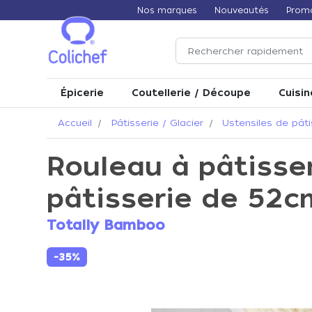
Nos marques
Nouveautés
Prom
Épicerie
Coutellerie / Découpe
Cuisin
Accueil
Pâtisserie / Glacier
Ustensiles de pâti
Rouleau à pâtisse
pâtisserie de 52c
Totally Bamboo
-35%