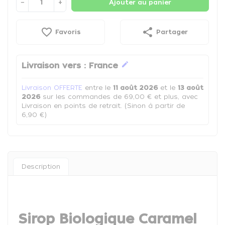
−
+
Ajouter au panier
favorite_border
share
Favoris
Partager
edit
Livraison vers :
France
Livraison OFFERTE
entre le
11 août 2026
et le
13 août
2026
sur les commandes de 69,00 € et plus, avec
Livraison en points de retrait. (Sinon à partir de
6,90 €)
Description
Sirop Biologique Caramel