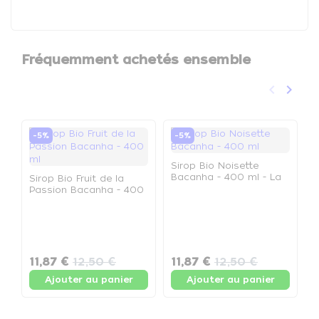
Fréquemment achetés ensemble
keyboard_arrow_left
keyboard_arrow_right
Précéden
Suivan
-5%
-5%
Sirop Bio Noisette
Bacanha - 400 ml - La
Sirop Bio Fruit de la
bouteille de 400 ml
Passion Bacanha - 400
ml - La bouteille de 400
S
ml
B
b
11,87 €
12,50 €
11,87 €
12,50 €
1
Ajouter au panier
Ajouter au panier