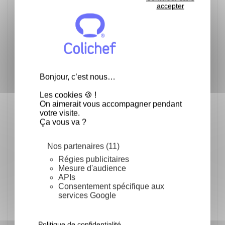
accepter
Bacanha vous propose de véritables
signatures gustatives, avec au cœur de
chacune, un arôme et des saveurs
uniques. La mission de Bacanha, offrir
une émotion à travers le goût...
Bonjour, c’est nous…
Les cookies 🍪 !
On aimerait vous accompagner pendant
votre visite.
Ça vous va ?
Nos partenaires (11)
Régies publicitaires
Mesure d'audience
APIs
Consentement spécifique aux
services Google
Politique de confidentialité