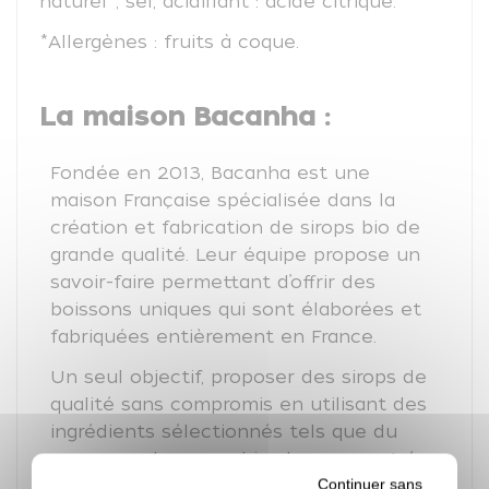
naturel*, sel, acidifiant : acide citrique.
*Allergènes : fruits à coque.
La maison Bacanha :
Fondée en 2013, Bacanha est une
maison Française spécialisée dans la
création et fabrication de sirops bio de
grande qualité. Leur équipe propose un
savoir-faire permettant d’offrir des
boissons uniques qui sont élaborées et
fabriquées entièrement en France.
Un seul objectif, proposer des sirops de
qualité sans compromis en utilisant des
ingrédients sélectionnés tels que du
sucre pur de canne bio, des concentrés
Continuer sans
de fruit et des arômes naturels.