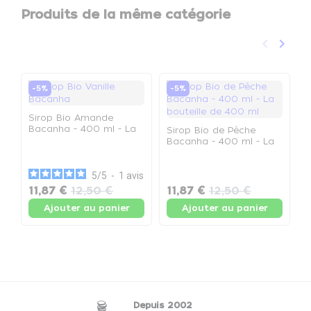
Produits de la même catégorie
keyboard_arrow_left
keyboard_arrow_right
Précéden
Suivan
-5%
-5%
Sirop Bio Amande
Bacanha - 400 ml - La
Sirop Bio de Pêche
bouteille de 400 ml
Bacanha - 400 ml - La
bouteille de 400 ml
S
B
5
/
5
-
1
avis
b
11,87 €
12,50 €
11,87 €
12,50 €
1
Ajouter au panier
Ajouter au panier
Depuis 2002