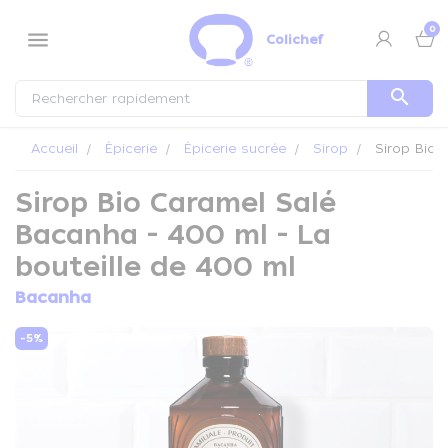
Panneau de gestion des cookies
0
menu
Colichef
search
Accueil
Épicerie
Épicerie sucrée
Sirop
Sirop Bio 
Sirop Bio Caramel Salé
Bacanha - 400 ml - La
bouteille de 400 ml
Bacanha
-5%