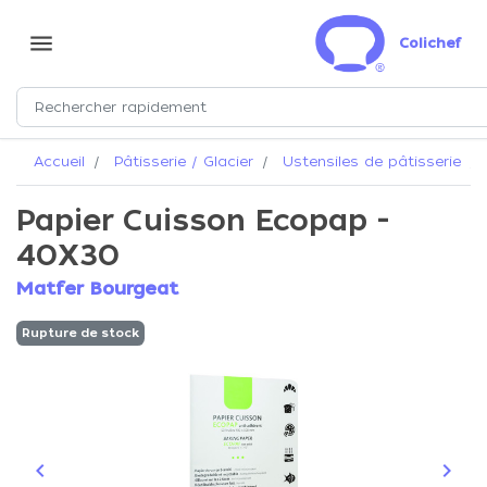
menu
Colichef
Accueil
Pâtisserie / Glacier
Ustensiles de pâtisserie
Papier Cuisson Ecopap -
40X30
Matfer Bourgeat
Rupture de stock
keyboard_arrow_left
keyboard_arrow_right
Précédent
Suiva