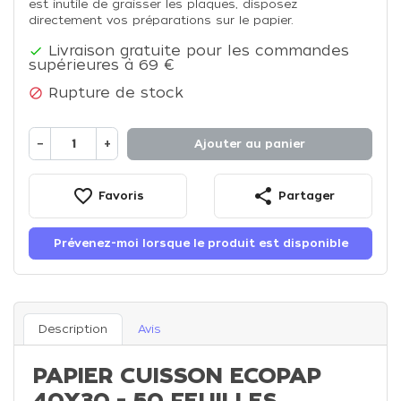
est inutile de graisser les plaques, disposez
directement vos préparations sur le papier.
Livraison gratuite pour les commandes

supérieures à 69 €
Rupture de stock

−
+
Ajouter au panier
favorite_border
share
Favoris
Partager
Prévenez-moi lorsque le produit est disponible
Description
Avis
PAPIER CUISSON ECOPAP
40X30 - 50 FEUILLES