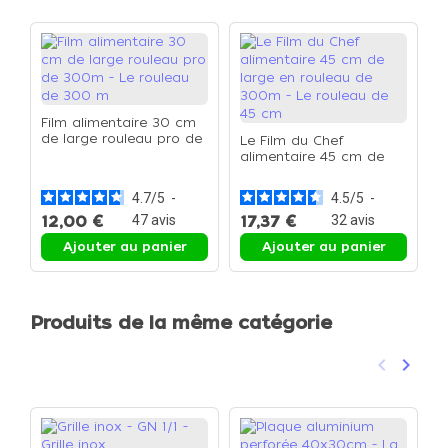
Film alimentaire 30 cm
de large rouleau pro de
Le Film du Chef
E
300m - Le rouleau de
alimentaire 45 cm de
C
300 m
large en rouleau de
E
300m - Le rouleau de
4.7
/
5
-
4.5
/
5
-
45 cm
12,00 €
47
avis
17,37 €
32
avis
1
Ajouter au panier
Ajouter au panier
Produits de la même catégorie
keyboard_arrow_left
keyboard_arrow_right
Précéden
Suivan