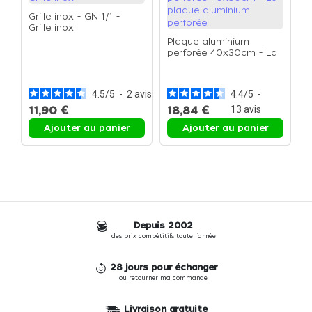
Grille inox - GN 1/1 -
Grille inox
Plaque aluminium
perforée 40x30cm - La
G
plaque aluminium
G
perforée
4.5
/
5
-
2
avis
4.4
/
5
-
11,90 €
18,84 €
13
avis
1
Ajouter au panier
Ajouter au panier
Depuis 2002
des prix compétitifs toute l'année
28 jours pour échanger
ou retourner ma commande
Livraison gratuite