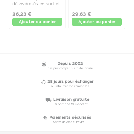
D
professionnelle - Pot de
déshydratés en sachet
S
225g
refermable – 500 g -
a
Sachet doypack de
26,23 €
29,63 €
2
d
500g
e
Ajouter au panier
Ajouter au panier
7
Depuis 2002
des prix compétitifs toute l'année
28 jours pour échanger
ou retourner ma commande
Livraison gratuite
à partir de 69 € d'achat
Paiements sécurisés
cartes de crédit, PayPal...