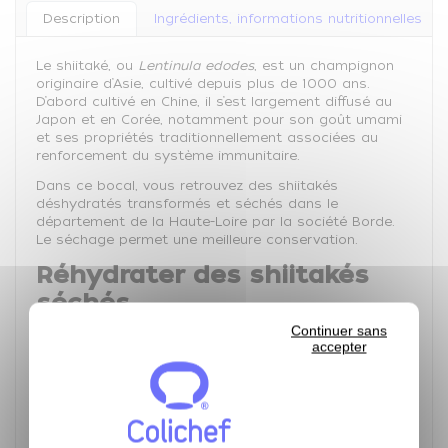
Description
Ingrédients, informations nutritionnelles
Le shiitaké, ou
Lentinula edodes
, est un champignon
originaire d’Asie, cultivé depuis plus de 1000 ans.
D’abord cultivé en Chine, il s’est largement diffusé au
Japon et en Corée, notamment pour son goût umami
et ses propriétés traditionnellement associées au
renforcement du système immunitaire.
Dans ce bocal, vous retrouvez des shiitakés
déshydratés transformés et séchés dans le
département de la Haute-Loire par la société Borde.
Le séchage permet une meilleure conservation.
Réhydrater des shiitakés
séchés
Continuer sans
accepter
Avant réhydratation,
rincez les shiitakés sous
l’eau froide
afin d’éliminer les saletés ou impuretés.
Placez les champignons dans un grand bol et
recouvrez-les d’
eau tiède
: cela aide à accélérer la
réhydratation tout en préservant la texture.
Laissez tremper environ
20 à 30 minutes
. Si