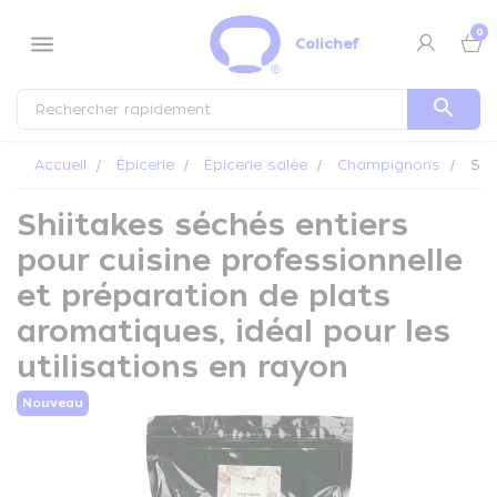
Panneau de gestion des cookies
0
menu
Colichef
search
Accueil
Épicerie
Épicerie salée
Champignons
Shii
Shiitakes séchés entiers
pour cuisine professionnelle
et préparation de plats
aromatiques, idéal pour les
utilisations en rayon
Nouveau