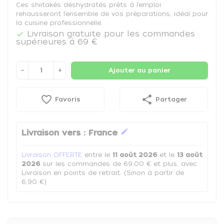
Ces shiitakés déshydratés prêts à l’emploi
rehausseront l’ensemble de vos préparations, idéal pour
la cuisine professionnelle.
Livraison gratuite pour les commandes

supérieures à 69 €
−
+
Ajouter au panier
favorite_border
share
Favoris
Partager
edit
Livraison vers :
France
Livraison OFFERTE
entre le
11 août 2026
et le
13 août
2026
sur les commandes de 69,00 € et plus, avec
Livraison en points de retrait. (Sinon à partir de
6,90 €)