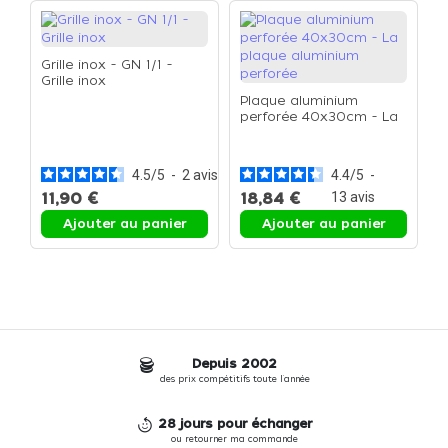
Grille inox - GN 1/1 -
Grille inox
Plaque aluminium
perforée 40x30cm - La
G
plaque aluminium
G
perforée
4.5
/
5
-
2
avis
4.4
/
5
-
11,90 €
18,84 €
13
avis
1
Ajouter au panier
Ajouter au panier
Depuis 2002
des prix compétitifs toute l'année
28 jours pour échanger
ou retourner ma commande