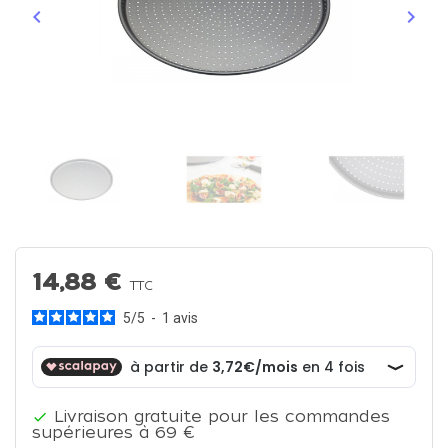
keyboard_arrow_left
keyboard_arrow_right
Précédent
Suiva
14,88 €
TTC
5
/
5
-
1
avis
Livraison gratuite pour les commandes

supérieures à 69 €