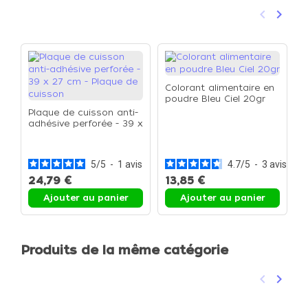
keyboard_arrow_left
keyboard_arrow_right
Précéden
Suivan
Colorant alimentaire en
poudre Bleu Ciel 20gr
Plaque de cuisson anti-
adhésive perforée - 39 x
F
27 cm - Plaque de
d
cuisson
3
5
/
5
-
1
avis
4.7
/
5
-
3
avis
24,79 €
13,85 €
1
Ajouter au panier
Ajouter au panier
Produits de la même catégorie
keyboard_arrow_left
keyboard_arrow_right
Précéden
Suivan