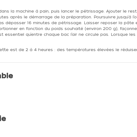
au dans la machine à pain, puis lancer le pétrissage. Ajouter le re
utes après le démarrage de la préparation. Poursuivre jusqu’à l’
 pas dépasser 16 minutes de pétrissage. Laisser reposer la pâte 
rtionner en fonction du poids souhaité (environ 200 g), façonner
t essentiel qu’entre chaque bac l’air ne circule pas. Lorsque le
tte est de 2 à 4 heures : des températures élevées le réduisen
ble
ie