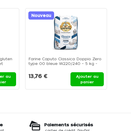
Nouveau
Nouv
gluten
Farine Caputo Classica Doppio Zero
Farine 
et
type 00 bleue W220/240 – 5 kg -
W270/3
Sac de 5 kg
5kg
13,76 €
24,3
er au
Ajouter au
ier
panier
te
Paiements sécurisés
hat
cartes de crédit, PayPal...