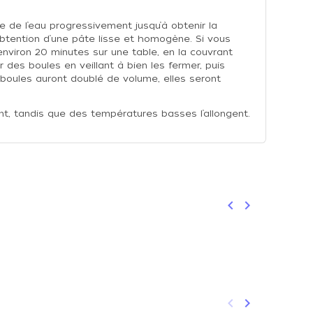
ste de l’eau progressivement jusqu’à obtenir la
obtention d’une pâte lisse et homogène. Si vous
environ 20 minutes sur une table, en la couvrant
 des boules en veillant à bien les fermer, puis
s boules auront doublé de volume, elles seront
t, tandis que des températures basses l’allongent.
keyboard_arrow_left
keyboard_arrow_right
Précédent
Suivant
keyboard_arrow_left
keyboard_arrow_right
Précédent
Suivant