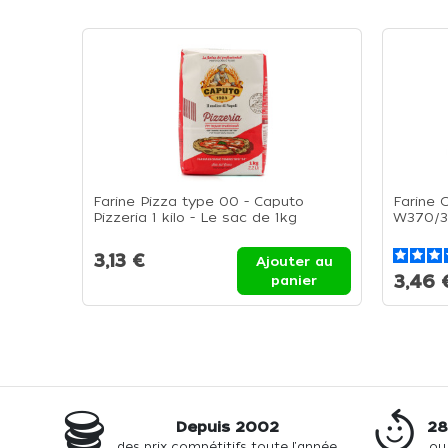
Farine Pizza type 00 - Caputo
Farine 
Pizzeria 1 kilo - Le sac de 1kg
W370/39
3,13 €
Ajouter au
3,46 
panier
Depuis 2002
28
des prix compétitifs toute l'année
ou