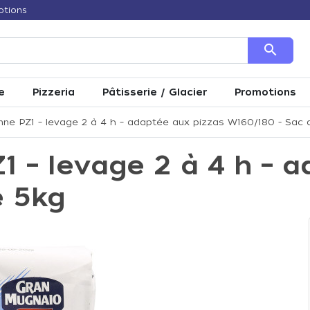
otions
search
e
Pizzeria
Pâtisserie / Glacier
Promotions
enne PZ1 – levage 2 à 4 h – adaptée aux pizzas W160/180 - Sac
Z1 – levage 2 à 4 h – 
e 5kg