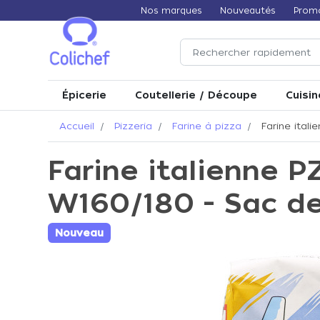
Nos marques
Nouveautés
Prom
Épicerie
Coutellerie / Découpe
Cuisin
Accueil
Pizzeria
Farine à pizza
Farine itali
Farine italienne P
W160/180 - Sac d
Nouveau