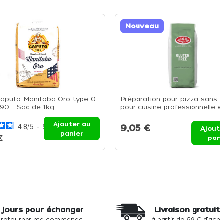
Nouveau
Caputo Manitoba Oro type 0
Préparation pour pizza sans 
0 - Sac de 1kg
pour cuisine professionnelle 
usages CHR - Sachet de 1kg
Ajouter au
4.8
/
5
-
5
avis
9,05 €
Ajout
panier
€
pan
 jours pour échanger
Livraison gratui
 retourner ma commande
à partir de 69 € d'ac