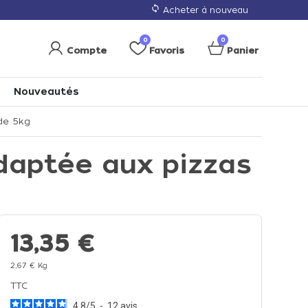
loop
Acheter à nouveau
0
0
Compte
Favoris
Panier
Nouveautés
 de 5kg
adaptée aux pizzas
13,35 €
2,67 € Kg
TTC
4.8
/
5
-
12
avis